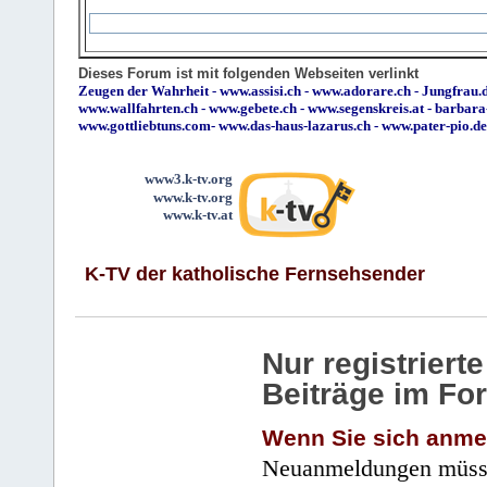
Dieses Forum ist mit folgenden Webseiten verlinkt
Zeugen der Wahrheit
-
www.assisi.ch
-
www.adorare.ch
-
Jungfrau.d
www.wallfahrten.ch
-
www.gebete.ch
-
www.segenskreis.at
-
barbara
www.gottliebtuns.com
-
www.das-haus-lazarus.ch
-
www.pater-pio.de
www3.k-tv.org
www.k-tv.org
www.k-tv.at
K-TV der katholische Fernsehsender
Nur registrier
Beiträge im Fo
Wenn Sie sich anme
Neuanmeldungen müsse