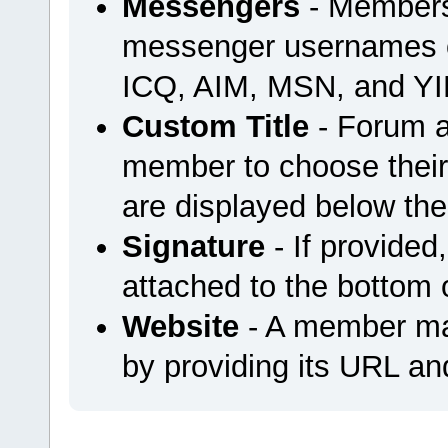
Messengers
- Members 
messenger usernames or
ICQ, AIM, MSN, and YI
Custom Title
- Forum a
member to choose their 
are displayed below th
Signature
- If provided
attached to the bottom o
Website
- A member may
by providing its URL and 