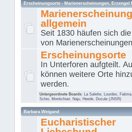
Erscheinungsorte - Marienerscheinungen, Erzengel Micha
Marienerscheinun
allgemein
Seit 1830 häufen sich die
von Marienerscheinungen 
Erscheinungsorte
In Unterforen aufgteilt. 
können weitere Orte hinz
werden.
Untergeordnete Boards
:
La Salette
,
Lourdes
,
Fatima
Schio
,
Montichiari
,
Naju
,
Heede
,
Dozule (JNSR)
Barbara Weigand
Eucharistischer
Liebesbund