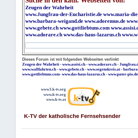
Suche in den kath. Webseiten von:
Zeugen der Wahrheit
www.Jungfrau-der-Eucharistie.de
www.maria-die
www.barbara-weigand.de
www.adoremus.de
www.
www.gebete.ch
www.gottliebtuns.com
www.assisi.
www.adorare.ch
www.das-haus-lazarus.ch
www.wa
Dieses Forum ist mit folgenden Webseiten verlinkt
Zeugen der Wahrheit
-
www.assisi.ch
-
www.adorare.ch
-
Jungfrau.d
www.wallfahrten.ch
-
www.gebete.ch
-
www.segenskreis.at
-
barbara
www.gottliebtuns.com
-
www.das-haus-lazarus.ch
-
www.pater-pio.de
www3.k-tv.org
www.k-tv.org
www.k-tv.at
K-TV der katholische Fernsehsender