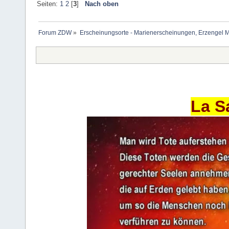
Seiten:
1
2
[
3
]
Nach oben
Forum ZDW
»
Erscheinungsorte - Marienerscheinungen, Erzengel Michae
La S