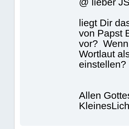
@ lieber J
liegt Dir d
von Papst B
vor? Wenn 
Wortlaut al
einstellen?
Allen Gott
KleinesLich