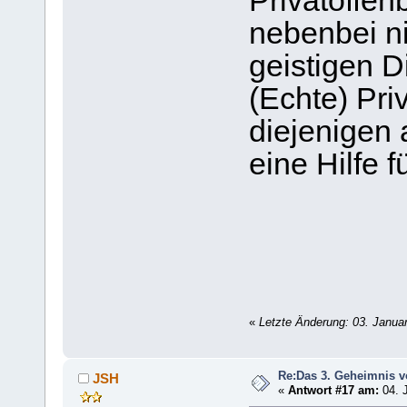
Privatoffe
nebenbei n
geistigen D
(Echte) Pri
diejenigen 
eine Hilfe 
«
Letzte Änderung: 03. Janua
Re:Das 3. Geheimnis v
JSH
«
Antwort #17 am:
04. J