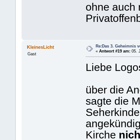
ohne auch n
Privatoffen
Re:Das 3. Geheimnis v
KleinesLicht
«
Antwort #19 am:
05. J
Gast
Liebe Logo
über die A
sagte die M
Seherkinder
angekündig
Kirche
nich