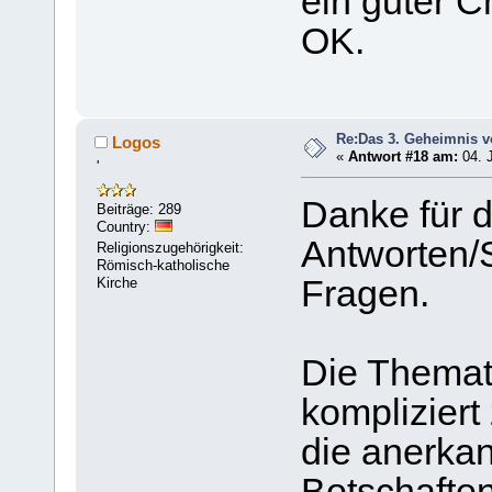
ein guter Ch
OK.
Re:Das 3. Geheimnis v
Logos
«
Antwort #18 am:
04. J
'
Danke für d
Beiträge: 289
Country:
Antworten/
Religionszugehörigkeit:
Römisch-katholische
Fragen.
Kirche
Die Themati
kompliziert
die anerka
Botschaften