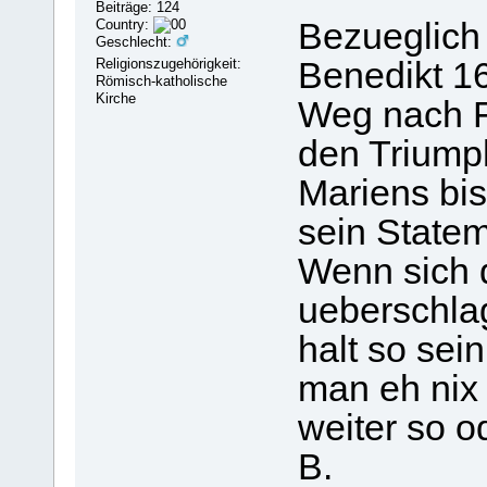
Beiträge: 124
Country:
Bezueglich 
Geschlecht:
Religionszugehörigkeit:
Benedikt 1
Römisch-katholische
Kirche
Weg nach F
den Triump
Mariens bi
sein State
Wenn sich 
ueberschla
halt so sein
man eh nix
weiter so od
B.