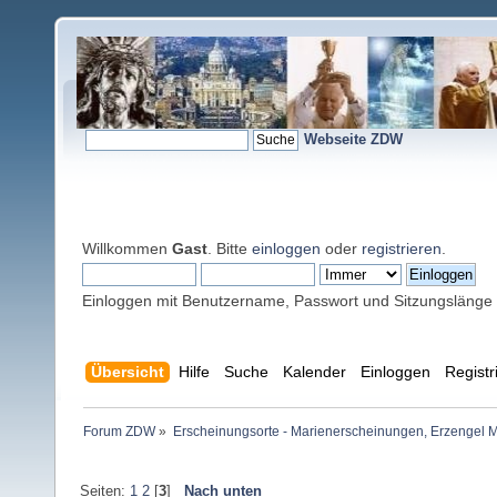
Webseite ZDW
Willkommen
Gast
. Bitte
einloggen
oder
registrieren
.
Einloggen mit Benutzername, Passwort und Sitzungslänge
Übersicht
Hilfe
Suche
Kalender
Einloggen
Registr
Forum ZDW
»
Erscheinungsorte - Marienerscheinungen, Erzengel Michae
Seiten:
1
2
[
3
]
Nach unten