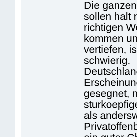
Die ganzen
sollen halt
richtigen W
kommen un
vertiefen, i
schwierig.
Deutschland
Erscheinun
gesegnet, n
sturkoepfig
als anders
Privatoffen