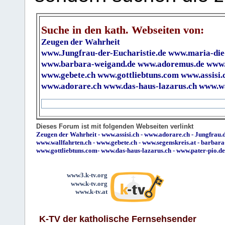
Suche in den kath. Webseiten von:
Zeugen der Wahrheit
www.Jungfrau-der-Eucharistie.de
www.maria-die
www.barbara-weigand.de
www.adoremus.de
www.
www.gebete.ch
www.gottliebtuns.com
www.assisi.
www.adorare.ch
www.das-haus-lazarus.ch
www.wa
Dieses Forum ist mit folgenden Webseiten verlinkt
Zeugen der Wahrheit
-
www.assisi.ch
-
www.adorare.ch
-
Jungfrau.d
www.wallfahrten.ch
-
www.gebete.ch
-
www.segenskreis.at
-
barbara
www.gottliebtuns.com
-
www.das-haus-lazarus.ch
-
www.pater-pio.de
www3.k-tv.org
www.k-tv.org
www.k-tv.at
K-TV der katholische Fernsehsender