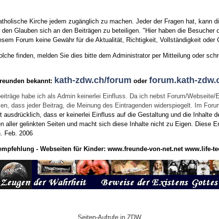
tholische Kirche jedem zugänglich zu machen. Jeder der Fragen hat, kann di
den Glauben sich an den Beiträgen zu beteiligen. "Hier haben die Besucher d
sem Forum keine Gewähr für die Aktualität, Richtigkeit, Vollständigkeit oder Q
he finden, melden Sie dies bitte dem Administrator per Mitteilung oder schr
kath-zdw.ch/forum
forum.kath-zdw.
Freunden bekannt:
oder
eiträge habe ich als Admin keinerlei Einfluss. Da ich nebst Forum/Webseite/
wissen, dass jeder Beitrag, die Meinung des Eintragenden widerspiegelt. Im Fo
usdrücklich, dass er keinerlei Einfluss auf die Gestaltung und die Inhalte d
en aller gelinkten Seiten und macht sich diese Inhalte nicht zu Eigen.
Diese Er
n.
Feb. 2006
empfehlung - Webseiten für Kinder:
www.freunde-von-net.net
www.life-te
Seiten-Aufrufe in ZDW