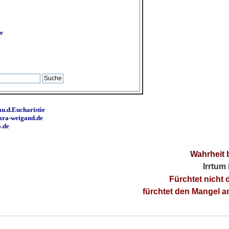
e
u.d.Eucharistie
ara-weigand.de
o.de
Wahrheit 
Irrtum
Fürchtet nicht 
fürchtet den Mangel 