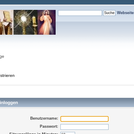
Webseit
nge
strieren
inloggen
Benutzername:
Passwort: