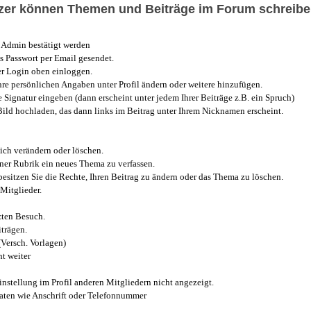
utzer können Themen und Beiträge im Forum schreibe
Admin bestätigt werden
 Passwort per Email gesendet.
r Login oben einloggen.
e persönlichen Angaben unter Profil ändern oder weitere hinzufügen.
e Signatur eingeben (dann erscheint unter jedem Ihrer Beiträge z.B. ein Spruch)
 Bild hochladen, das dann links im Beitrag unter Ihrem Nicknamen erscheint.
ich verändern oder löschen.
iner Rubrik ein neues Thema zu verfassen.
esitzen Sie die Rechte, Ihren Beitrag zu ändern oder das Thema zu löschen.
Mitglieder.
zten Besuch.
trägen.
(Versch. Vorlagen)
t weiter
instellung im Profil anderen Mitgliedern nicht angezeigt.
aten wie Anschrift oder Telefonnummer