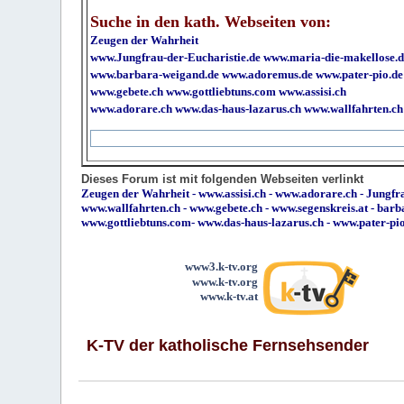
Suche in den kath. Webseiten von:
Zeugen der Wahrheit
www.Jungfrau-der-Eucharistie.de
www.maria-die-makellose.d
www.barbara-weigand.de
www.adoremus.de
www.pater-pio.de
www.gebete.ch
www.gottliebtuns.com
www.assisi.ch
www.adorare.ch
www.das-haus-lazarus.ch
www.wallfahrten.ch
Dieses Forum ist mit folgenden Webseiten verlinkt
Zeugen der Wahrheit
-
www.assisi.ch
-
www.adorare.ch
-
Jungfra
www.wallfahrten.ch
-
www.gebete.ch
-
www.segenskreis.at
-
barb
www.gottliebtuns.com
-
www.das-haus-lazarus.ch
-
www.pater-pi
www3.k-tv.org
www.k-tv.org
www.k-tv.at
K-TV der katholische Fernsehsender