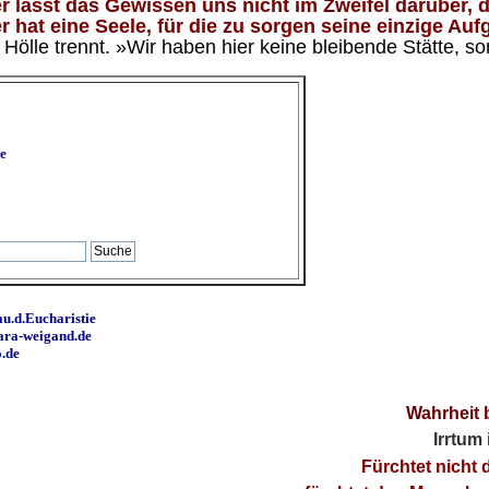
 lässt das Gewissen uns nicht im Zweifel darüber, d
 hat eine Seele, für die zu sorgen seine einzige Aufg
ölle trennt. »Wir haben hier keine bleibende Stätte, so
e
u.d.Eucharistie
ara-weigand.de
o.de
Wahrheit 
Irrtum
Fürchtet nicht 