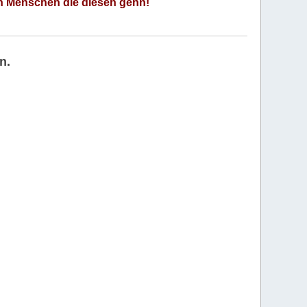
an Menschen die diesen gehn!
n.