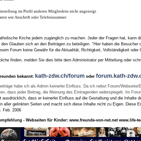
instellung im Profil anderen Mitgliedern nicht angezeigt.
aten wie Anschrift oder Telefonnummer
tholische Kirche jedem zugänglich zu machen. Jeder der Fragen hat, kann di
den Glauben sich an den Beiträgen zu beteiligen. "Hier haben die Besucher d
sem Forum keine Gewähr für die Aktualität, Richtigkeit, Vollständigkeit oder Q
he finden, melden Sie dies bitte dem Administrator per Mitteilung oder schr
kath-zdw.ch/forum
forum.kath-zdw.
Freunden bekannt:
oder
eiträge habe ich als Admin keinerlei Einfluss. Da ich nebst Forum/Webseite/
wissen, dass jeder Beitrag, die Meinung des Eintragenden widerspiegelt. Im Fo
usdrücklich, dass er keinerlei Einfluss auf die Gestaltung und die Inhalte d
en aller gelinkten Seiten und macht sich diese Inhalte nicht zu Eigen.
Diese Er
n.
Feb. 2006
empfehlung - Webseiten für Kinder:
www.freunde-von-net.net
www.life-te