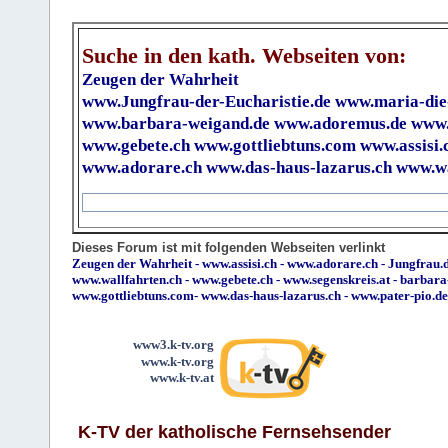
Suche in den kath. Webseiten von:
Zeugen der Wahrheit
www.Jungfrau-der-Eucharistie.de
www.maria-die
www.barbara-weigand.de
www.adoremus.de
www.
www.gebete.ch
www.gottliebtuns.com
www.assisi.
www.adorare.ch
www.das-haus-lazarus.ch
www.wa
Dieses Forum ist mit folgenden Webseiten verlinkt
Zeugen der Wahrheit
-
www.assisi.ch
-
www.adorare.ch
-
Jungfrau.d
www.wallfahrten.ch
-
www.gebete.ch
-
www.segenskreis.at
-
barbara
www.gottliebtuns.com
-
www.das-haus-lazarus.ch
-
www.pater-pio.de
www3.k-tv.org
www.k-tv.org
www.k-tv.at
K-TV der katholische Fernsehsender