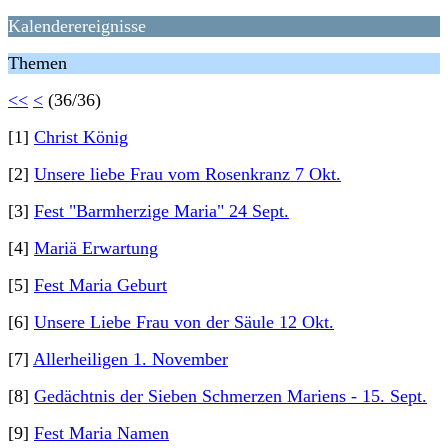
Kalenderereignisse
Themen
<<
<
(36/36)
[1]
Christ König
[2]
Unsere liebe Frau vom Rosenkranz 7 Okt.
[3]
Fest "Barmherzige Maria" 24 Sept.
[4]
Mariä Erwartung
[5]
Fest Maria Geburt
[6]
Unsere Liebe Frau von der Säule 12 Okt.
[7]
Allerheiligen 1. November
[8]
Gedächtnis der Sieben Schmerzen Mariens - 15. Sept.
[9]
Fest Maria Namen