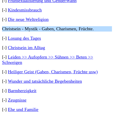
[-]
Frühsexualisierung und GenderWahn
[-]
Kindesmissbrauch
[-]
Die neue Weltreligion
Christsein - Mystik - Gaben, Charismen, Früchte.
[-]
Losung des Tages
[-]
Christsein im Alltag
[-]
Leiden >> Aufopfern >> Sühnen >> Beten >>
Schweigen
[-]
Heiliger Geist (Gaben, Charismen, Früchte usw)
[-]
Wunder und tatsächliche Begebenheiten
[-]
Barmherzigkeit
[-]
Zeugnisse
[-]
Ehe und Familie