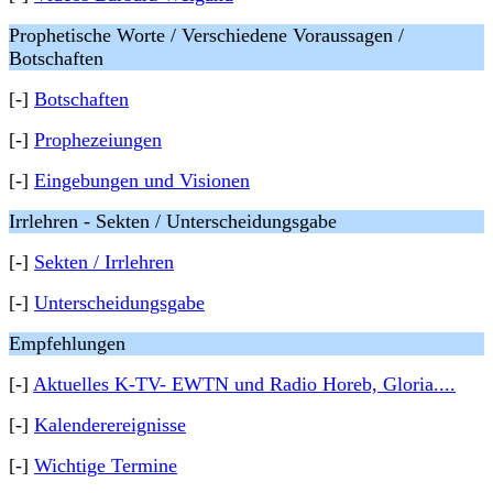
Prophetische Worte / Verschiedene Voraussagen /
Botschaften
[-]
Botschaften
[-]
Prophezeiungen
[-]
Eingebungen und Visionen
Irrlehren - Sekten / Unterscheidungsgabe
[-]
Sekten / Irrlehren
[-]
Unterscheidungsgabe
Empfehlungen
[-]
Aktuelles K-TV- EWTN und Radio Horeb, Gloria....
[-]
Kalenderereignisse
[-]
Wichtige Termine