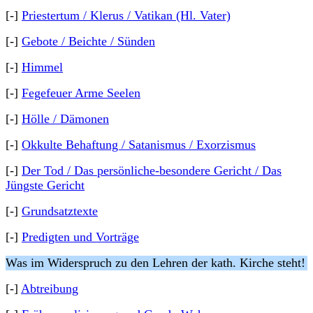
[-]
Priestertum / Klerus / Vatikan (Hl. Vater)
[-]
Gebote / Beichte / Sünden
[-]
Himmel
[-]
Fegefeuer Arme Seelen
[-]
Hölle / Dämonen
[-]
Okkulte Behaftung / Satanismus / Exorzismus
[-]
Der Tod / Das persönliche-besondere Gericht / Das
Jüngste Gericht
[-]
Grundsatztexte
[-]
Predigten und Vorträge
Was im Widerspruch zu den Lehren der kath. Kirche steht!
[-]
Abtreibung