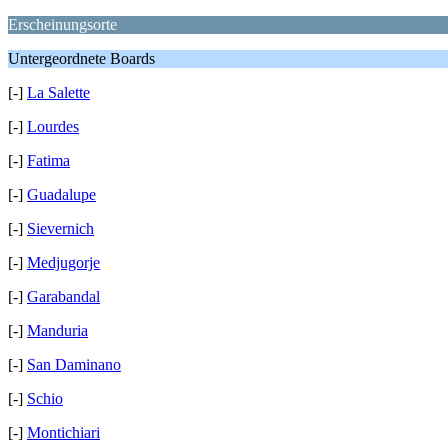
Erscheinungsorte
Untergeordnete Boards
[-]
La Salette
[-]
Lourdes
[-]
Fatima
[-]
Guadalupe
[-]
Sievernich
[-]
Medjugorje
[-]
Garabandal
[-]
Manduria
[-]
San Daminano
[-]
Schio
[-]
Montichiari