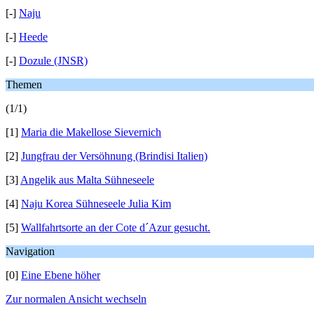
[-]
Naju
[-]
Heede
[-]
Dozule (JNSR)
Themen
(1/1)
[1]
Maria die Makellose Sievernich
[2]
Jungfrau der Versöhnung (Brindisi Italien)
[3]
Angelik aus Malta Sühneseele
[4]
Naju Korea Sühneseele Julia Kim
[5]
Wallfahrtsorte an der Cote d´Azur gesucht.
Navigation
[0]
Eine Ebene höher
Zur normalen Ansicht wechseln