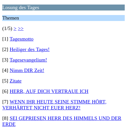
Losung des Tages
Themen
(1/5)
>
>>
[1]
Tagesmotto
[2]
Heiliger des Tages!
[3]
Tagesevangelium!
[4]
Nimm DIR Zeit!
[5]
Zitate
[6]
HERR, AUF DICH VERTRAUE ICH
[7]
WENN IHR HEUTE SEINE STIMME HÖRT,
VERHÄRTET NICHT EUER HERZ!
[8]
SEI GEPRIESEN HERR DES HIMMELS UND DER
ERDE