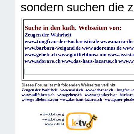
sondern suchen die z
Suche in den kath. Webseiten von:
Zeugen der Wahrheit
www.Jungfrau-der-Eucharistie.de
www.maria-die
www.barbara-weigand.de
www.adoremus.de
www.
www.gebete.ch
www.gottliebtuns.com
www.assisi.
www.adorare.ch
www.das-haus-lazarus.ch
www.wa
Dieses Forum ist mit folgenden Webseiten verlinkt
Zeugen der Wahrheit
-
www.assisi.ch
-
www.adorare.ch
-
Jungfrau.d
www.wallfahrten.ch
-
www.gebete.ch
-
www.segenskreis.at
-
barbara
www.gottliebtuns.com
-
www.das-haus-lazarus.ch
-
www.pater-pio.de
www3.k-tv.org
www.k-tv.org
www.k-tv.at