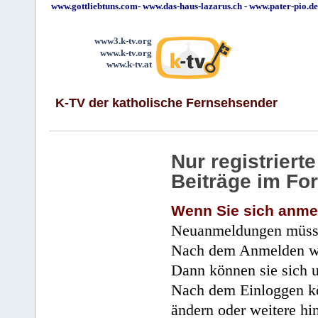
www.gottliebtuns.com
-
www.das-haus-lazarus.ch
-
www.pater-pio.de
www3.k-tv.org
www.k-tv.org
www.k-tv.at
K-TV der katholische Fernsehsender
Nur registrier
Beiträge im Fo
Wenn Sie sich anme
Neuanmeldungen müsse
Nach dem Anmelden wir
Dann können sie sich 
Nach dem Einloggen kö
ändern oder weitere hi