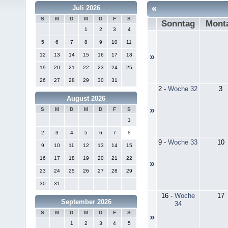
«
Juli 2026
S
M
D
M
D
F
S
Sonntag
Mont
1
2
3
4
5
6
7
8
9
10
11
12
13
14
15
16
17
18
»
19
20
21
22
23
24
25
26
27
28
29
30
31
2
-
Woche 32
3
August 2026
»
S
M
D
M
D
F
S
1
2
3
4
5
6
7
8
9
-
Woche 33
10
9
10
11
12
13
14
15
16
17
18
19
20
21
22
»
23
24
25
26
27
28
29
30
31
16
-
Woche
17
September 2026
34
S
M
D
M
D
F
S
»
1
2
3
4
5