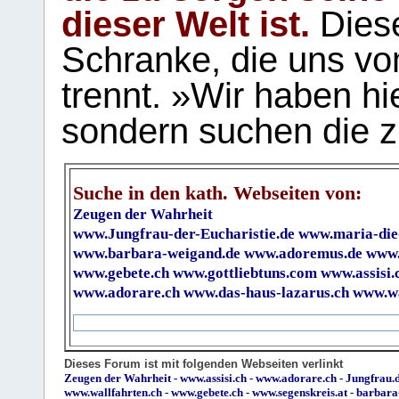
dieser Welt ist.
Diese
Schranke, die uns vo
trennt. »Wir haben hi
sondern suchen die z
Suche in den kath. Webseiten von:
Zeugen der Wahrheit
www.Jungfrau-der-Eucharistie.de
www.maria-die
www.barbara-weigand.de
www.adoremus.de
www.
www.gebete.ch
www.gottliebtuns.com
www.assisi.
www.adorare.ch
www.das-haus-lazarus.ch
www.wa
Dieses Forum ist mit folgenden Webseiten verlinkt
Zeugen der Wahrheit
-
www.assisi.ch
-
www.adorare.ch
-
Jungfrau.d
www.wallfahrten.ch
-
www.gebete.ch
-
www.segenskreis.at
-
barbara