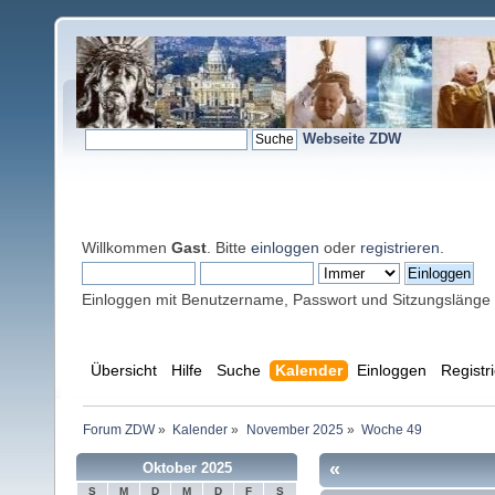
Webseite ZDW
Willkommen
Gast
. Bitte
einloggen
oder
registrieren
.
Einloggen mit Benutzername, Passwort und Sitzungslänge
Übersicht
Hilfe
Suche
Kalender
Einloggen
Registr
Forum ZDW
»
Kalender
»
November 2025
»
Woche 49
«
Oktober 2025
S
M
D
M
D
F
S