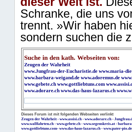
dieser Welt ist.
Diese
Schranke, die uns vo
trennt. »Wir haben hi
sondern suchen die z
Suche in den kath. Webseiten von:
Zeugen der Wahrheit
www.Jungfrau-der-Eucharistie.de
www.maria-die
www.barbara-weigand.de
www.adoremus.de
www.
www.gebete.ch
www.gottliebtuns.com
www.assisi.
www.adorare.ch
www.das-haus-lazarus.ch
www.wa
Dieses Forum ist mit folgenden Webseiten verlinkt
Zeugen der Wahrheit
-
www.assisi.ch
-
www.adorare.ch
-
Jungfrau.d
www.wallfahrten.ch
-
www.gebete.ch
-
www.segenskreis.at
-
barbara
www.gottliebtuns.com
-
www.das-haus-lazarus.ch
-
www.pater-pio.de