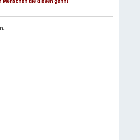
an Menschen die diesen gehn!
n.