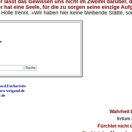
 lässt das Gewissen uns nicht im Zweifel darüber, d
 hat eine Seele, für die zu sorgen seine einzige Aufg
ölle trennt. »Wir haben hier keine bleibende Stätte, so
e
u.d.Eucharistie
ara-weigand.de
o.de
Wahrheit 
Irrtum
Fürchtet nicht 