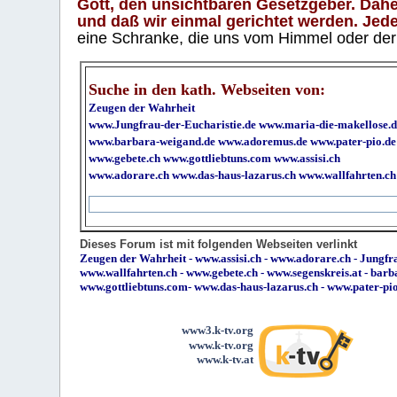
Gott, den unsichtbaren Gesetzgeber. Daher
und daß wir einmal gerichtet werden. Jeder
eine Schranke, die uns vom Himmel oder der H
Suche in den kath. Webseiten von:
Zeugen der Wahrheit
www.Jungfrau-der-Eucharistie.de
www.maria-die-makellose.d
www.barbara-weigand.de
www.adoremus.de
www.pater-pio.de
www.gebete.ch
www.gottliebtuns.com
www.assisi.ch
www.adorare.ch
www.das-haus-lazarus.ch
www.wallfahrten.ch
Dieses Forum ist mit folgenden Webseiten verlinkt
Zeugen der Wahrheit
-
www.assisi.ch
-
www.adorare.ch
-
Jungfra
www.wallfahrten.ch
-
www.gebete.ch
-
www.segenskreis.at
-
barb
www.gottliebtuns.com
-
www.das-haus-lazarus.ch
-
www.pater-pi
www3.k-tv.org
www.k-tv.org
www.k-tv.at