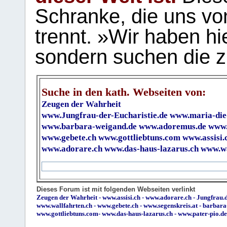
Schranke, die uns vo
trennt. »Wir haben hi
sondern suchen die z
Suche in den kath. Webseiten von:
Zeugen der Wahrheit
www.Jungfrau-der-Eucharistie.de
www.maria-die
www.barbara-weigand.de
www.adoremus.de
www.
www.gebete.ch
www.gottliebtuns.com
www.assisi.
www.adorare.ch
www.das-haus-lazarus.ch
www.wa
Dieses Forum ist mit folgenden Webseiten verlinkt
Zeugen der Wahrheit
-
www.assisi.ch
-
www.adorare.ch
-
Jungfrau.d
www.wallfahrten.ch
-
www.gebete.ch
-
www.segenskreis.at
-
barbara
www.gottliebtuns.com
-
www.das-haus-lazarus.ch
-
www.pater-pio.de