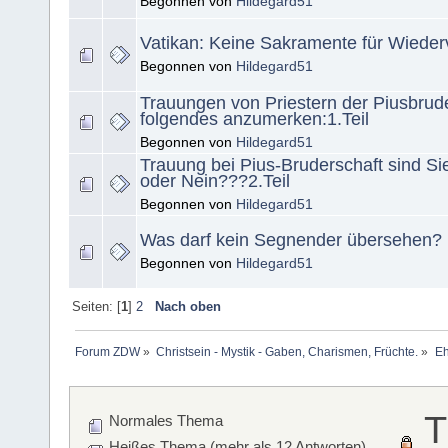
Begonnen von
Hildegard51
Vatikan: Keine Sakramente für Wieder
Begonnen von
Hildegard51
Trauungen von Priestern der Piusbrude
folgendes anzumerken:1.Teil
Begonnen von
Hildegard51
Trauung bei Pius-Bruderschaft sind Sie
oder Nein???2.Teil
Begonnen von
Hildegard51
Was darf kein Segnender übersehen?
Begonnen von
Hildegard51
Seiten: [
1
]
2
Nach oben
Forum ZDW
»
Christsein - Mystik - Gaben, Charismen, Früchte.
»
Eh
T
Normales Thema
Heißes Thema (mehr als 12 Antworten)