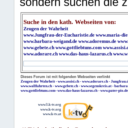
sondern suchen die z
Suche in den kath. Webseiten von:
Zeugen der Wahrheit
www.Jungfrau-der-Eucharistie.de
www.maria-die
www.barbara-weigand.de
www.adoremus.de
www.
www.gebete.ch
www.gottliebtuns.com
www.assisi.
www.adorare.ch
www.das-haus-lazarus.ch
www.wa
Dieses Forum ist mit folgenden Webseiten verlinkt
Zeugen der Wahrheit
-
www.assisi.ch
-
www.adorare.ch
-
Jungfrau.d
www.wallfahrten.ch
-
www.gebete.ch
-
www.segenskreis.at
-
barbara
www.gottliebtuns.com
-
www.das-haus-lazarus.ch
-
www.pater-pio.de
www3.k-tv.org
www.k-tv.org
www.k-tv.at