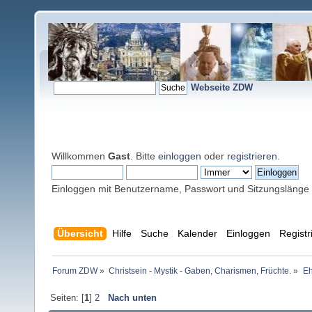
Webseite ZDW
Willkommen
Gast
. Bitte
einloggen
oder
registrieren
.
Einloggen mit Benutzername, Passwort und Sitzungslänge
Übersicht
Hilfe
Suche
Kalender
Einloggen
Registr
Forum ZDW
»
Christsein - Mystik - Gaben, Charismen, Früchte.
»
Eh
Seiten: [
1
]
2
Nach unten