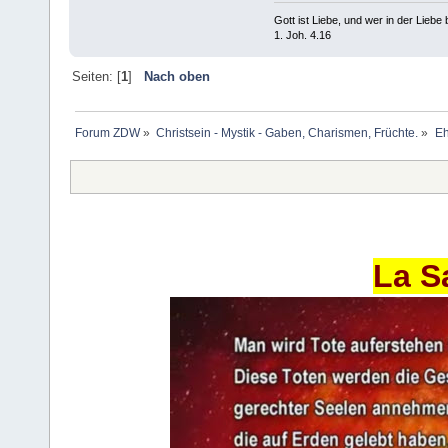
Gott ist Liebe, und wer in der Liebe bl
1. Joh. 4.16
Seiten: [
1
]
Nach oben
Forum ZDW
»
Christsein - Mystik - Gaben, Charismen, Früchte.
»
Eh
La S