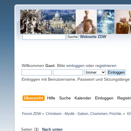
Webseite ZDW
Willkommen
Gast
. Bitte
einloggen
oder
registrieren
.
Einloggen mit Benutzername, Passwort und Sitzungslänge
Übersicht
Hilfe
Suche
Kalender
Einloggen
Registr
Forum ZDW
»
Christsein - Mystik - Gaben, Charismen, Früchte.
»
Eh
Seiten: [
1
]
Nach unten