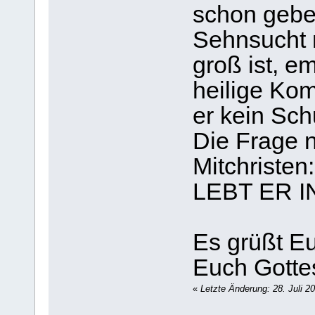
schon gebei
Sehnsucht 
groß ist, e
heilige Ko
er kein Sc
Die Frage 
Mitchrist
LEBT ER 
Es grüßt E
Euch Gotte
«
Letzte Änderung: 28. Juli 2