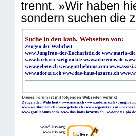
trennt. »Wir haben hi
sondern suchen die z
Suche in den kath. Webseiten von:
Zeugen der Wahrheit
www.Jungfrau-der-Eucharistie.de
www.maria-die
www.barbara-weigand.de
www.adoremus.de
www.
www.gebete.ch
www.gottliebtuns.com
www.assisi.
www.adorare.ch
www.das-haus-lazarus.ch
www.wa
Dieses Forum ist mit folgenden Webseiten verlinkt
Zeugen der Wahrheit
-
www.assisi.ch
-
www.adorare.ch
-
Jungfrau.d
www.wallfahrten.ch
-
www.gebete.ch
-
www.segenskreis.at
-
barbara
www.gottliebtuns.com
-
www.das-haus-lazarus.ch
-
www.pater-pio.de
www3.k-tv.org
www.k-tv.org