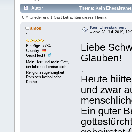
Autor
Thema: Kein Ehesakramen
0 Mitglieder und 1 Gast betrachten dieses Thema.
Kein Ehesakrament
amos
«
am:
28. Juli 2019, 12:
'
Liebe Schw
Beiträge: 7734
Country:
Glauben!
Geschlecht:
Mein Herr und mein Gott,
,
ich lobe und preise dich.
Religionszugehörigkeit:
Heute biit
Römisch-katholische
Kirche
und zwar au
menschliche
Ein guter B
gottesfürcht