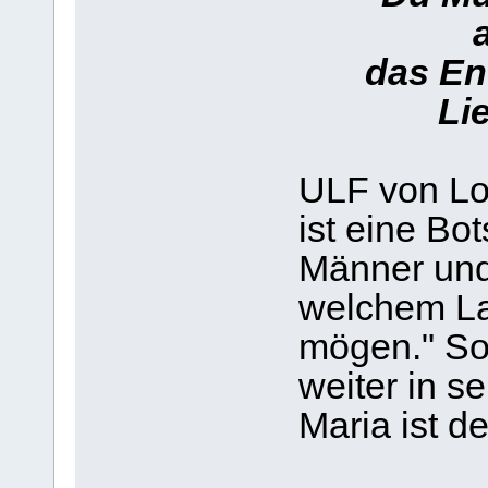
das Ende
Li
ULF von Lo
ist eine Bot
Männer und
welchem La
mögen." So
weiter in s
Maria ist d