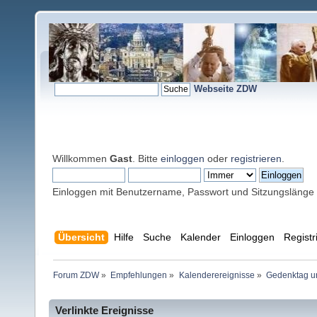
Webseite ZDW
Willkommen
Gast
. Bitte
einloggen
oder
registrieren
.
Einloggen mit Benutzername, Passwort und Sitzungslänge
Übersicht
Hilfe
Suche
Kalender
Einloggen
Registr
Forum ZDW
»
Empfehlungen
»
Kalenderereignisse
»
Gedenktag un
Verlinkte Ereignisse