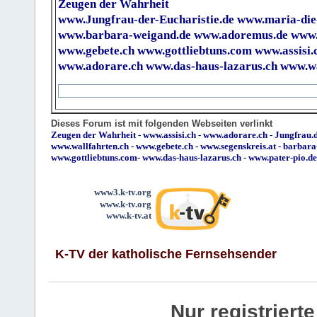
Zeugen der Wahrheit
www.Jungfrau-der-Eucharistie.de
www.maria-die
www.barbara-weigand.de
www.adoremus.de
www.
www.gebete.ch
www.gottliebtuns.com
www.assisi.
www.adorare.ch
www.das-haus-lazarus.ch
www.wa
Dieses Forum ist mit folgenden Webseiten verlinkt
Zeugen der Wahrheit
-
www.assisi.ch
-
www.adorare.ch
-
Jungfrau.d
www.wallfahrten.ch
-
www.gebete.ch
-
www.segenskreis.at
-
barbara
www.gottliebtuns.com
-
www.das-haus-lazarus.ch
-
www.pater-pio.de
www3.k-tv.org
www.k-tv.org
www.k-tv.at
K-TV der katholische Fernsehsender
Nur registrier