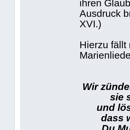
ihren Glau
Ausdruck br
XVI.)
Hierzu fäll
Marienliede
Wir zünde
sie 
und löse
dass w
Du Mutt