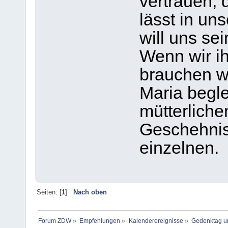
vertrauen, 
lässt in un
will uns se
Wenn wir i
brauchen wi
Maria beglei
mütterliche
Geschehnis
einzelnen.
Seiten: [
1
]
Nach oben
Forum ZDW
»
Empfehlungen
»
Kalenderereignisse
»
Gedenktag un