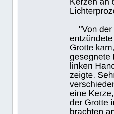
Kerzen an d
Lichterproz
"Von der v
entzündete 
Grotte kam
gesegnete K
linken Hand
zeigte. Seh
verschiede
eine Kerze,
der Grotte 
brachten a