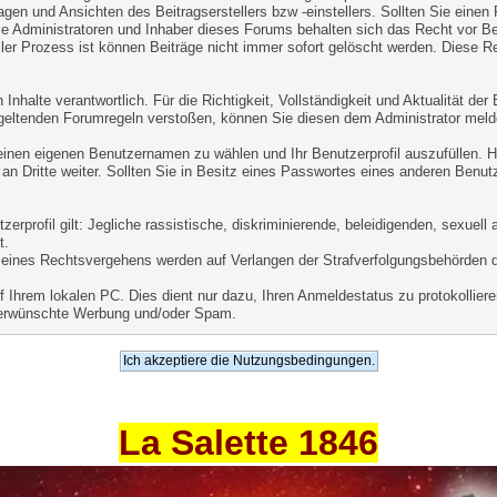
agen und Ansichten des Beitragserstellers bzw -einstellers. Sollten Sie einen
ie Administratoren und Inhaber dieses Forums behalten sich das Recht vor Beit
er Prozess ist können Beiträge nicht immer sofort gelöscht werden. Diese Re
Inhalte verantwortlich. Für die Richtigkeit, Vollständigkeit und Aktualität de
geltenden Forumregeln verstoßen, können Sie diesen dem Administrator meld
 einen eigenen Benutzernamen zu wählen und Ihr Benutzerprofil auszufüllen. 
an Dritte weiter. Sollten Sie in Besitz eines Passwortes eines anderen Benut
.
rprofil gilt: Jegliche rassistische, diskriminierende, beleidigenden, sexuel
t.
le eines Rechtsvergehens werden auf Verlangen der Strafverfolgungsbehörden 
Ihrem lokalen PC. Dies dient nur dazu, Ihren Anmeldestatus zu protokollieren
unerwünschte Werbung und/oder Spam.
La Salette 1846