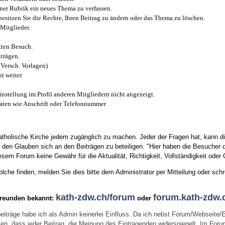
iner Rubrik ein neues Thema zu verfassen.
esitzen Sie die Rechte, Ihren Beitrag zu ändern oder das Thema zu löschen.
Mitglieder.
zten Besuch.
trägen.
(Versch. Vorlagen)
t weiter
instellung im Profil anderen Mitgliedern nicht angezeigt.
aten wie Anschrift oder Telefonnummer
tholische Kirche jedem zugänglich zu machen. Jeder der Fragen hat, kann di
den Glauben sich an den Beiträgen zu beteiligen. "Hier haben die Besucher d
sem Forum keine Gewähr für die Aktualität, Richtigkeit, Vollständigkeit oder Q
he finden, melden Sie dies bitte dem Administrator per Mitteilung oder schr
kath-zdw.ch/forum
forum.kath-zdw.
Freunden bekannt:
oder
eiträge habe ich als Admin keinerlei Einfluss. Da ich nebst Forum/Webseite/
wissen, dass jeder Beitrag, die Meinung des Eintragenden widerspiegelt. Im Fo