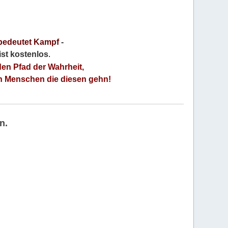
bedeutet Kampf
-
 ist kostenlos
.
den Pfad der Wahrheit,
an Menschen die diesen gehn!
n.