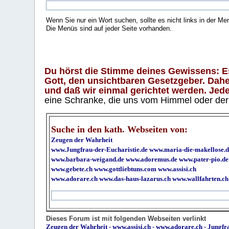
Wenn Sie nur ein Wort suchen, sollte es nicht links in der Me
Die Menüs sind auf jeder Seite vorhanden.
.
Du hörst die Stimme deines Gewissens: Es 
Gott, den unsichtbaren Gesetzgeber. Daher
und daß wir einmal gerichtet werden. Jeder
eine Schranke, die uns vom Himmel oder der H
Suche in den kath. Webseiten von:
Zeugen der Wahrheit
www.Jungfrau-der-Eucharistie.de
www.maria-die-makellose.d
www.barbara-weigand.de
www.adoremus.de
www.pater-pio.de
www.gebete.ch
www.gottliebtuns.com
www.assisi.ch
www.adorare.ch
www.das-haus-lazarus.ch
www.wallfahrten.ch
Dieses Forum ist mit folgenden Webseiten verlinkt
Zeugen der Wahrheit
-
www.assisi.ch
-
www.adorare.ch
-
Jungfra