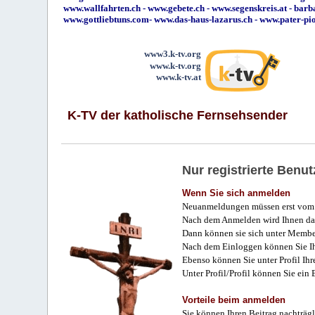
www.wallfahrten.ch
-
www.gebete.ch
-
www.segenskreis.at
-
barb
www.gottliebtuns.com
-
www.das-haus-lazarus.ch
-
www.pater-pi
www3.k-tv.org
www.k-tv.org
www.k-tv.at
K-TV der katholische Fernsehsender
Nur registrierte Ben
Wenn Sie sich anmelden
Neuanmeldungen müssen erst vom 
Nach dem Anmelden wird Ihnen das
Dann können sie sich unter Membe
Nach dem Einloggen können Sie Ihr
Ebenso können Sie unter Profil Ihr
Unter Profil/Profil können Sie ein
Vorteile beim anmelden
Sie können Ihren Beitrag nachträgl