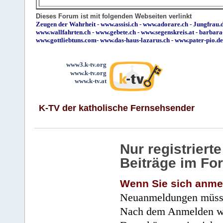
Dieses Forum ist mit folgenden Webseiten verlinkt
Zeugen der Wahrheit
-
www.assisi.ch
-
www.adorare.ch
-
Jungfrau.d
www.wallfahrten.ch
-
www.gebete.ch
-
www.segenskreis.at
-
barbara
www.gottliebtuns.com
-
www.das-haus-lazarus.ch
-
www.pater-pio.de
www3.k-tv.org
www.k-tv.org
www.k-tv.at
K-TV der katholische Fernsehsender
Nur registrier
Beiträge im Fo
Wenn Sie sich anme
Neuanmeldungen müsse
Nach dem Anmelden wir