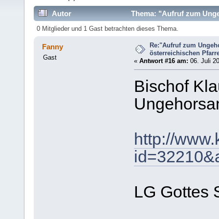
Autor
Thema: "Aufruf zum Ungeh
mal)
0 Mitglieder und 1 Gast betrachten dieses Thema.
Re:"Aufruf zum Ungeh
Fanny
österreichischen Pfarrer
Gast
«
Antwort #16 am:
06. Juli 2
Bischof Kla
Ungehorsam’
http://www.
id=32210&
LG Gottes 