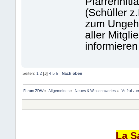
Pfarreriniti
(Schüller z
zum Ungeho
aller Mitgli
informieren
Seiten:
1
2
[
3
]
4
5
6
Nach oben
Forum ZDW
»
Allgemeines
»
Neues & Wissenswertes
»
"Aufruf zu
La S