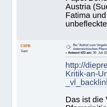
Austria (Su
Fatima und
unbefleckte
Re:"Aufruf zum Ungeh
CSPB
österreichischen Pfarrer
Gast
«
Antwort #23 am:
30. Juli 2
http://diep
Kritik-an-
_vl_backli
Das ist di