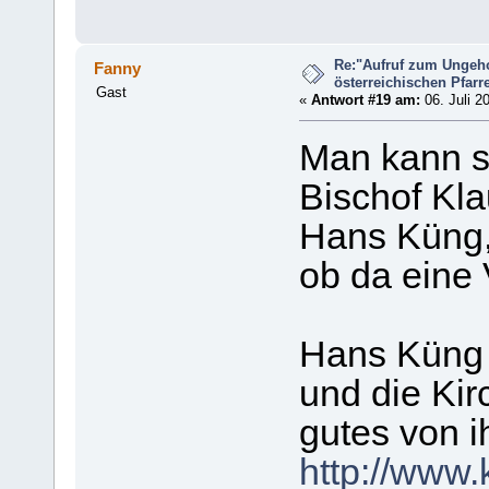
Re:"Aufruf zum Ungeh
Fanny
österreichischen Pfarrer
Gast
«
Antwort #19 am:
06. Juli 2
Man kann si
Bischof Kl
Hans Küng
ob da eine 
Hans Küng 
und die Kir
gutes von i
http://www.