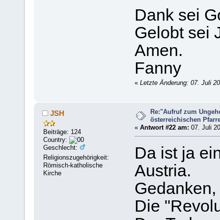
Dank sei G
Gelobt sei J
Amen.
Fanny
«
Letzte Änderung: 07. Juli 2
Re:"Aufruf zum Ungeh
JSH
österreichischen Pfarrer
«
Antwort #22 am:
07. Juli 2
Beiträge: 124
Country:
Geschlecht:
Da ist ja e
Religionszugehörigkeit:
Römisch-katholische
Austria.
Kirche
Gedanken, 
Die "Revolut