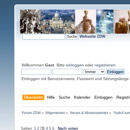
Webseite ZDW
Willkommen
Gast
. Bitte
einloggen
oder
registrieren
.
Einloggen mit Benutzername, Passwort und Sitzungslänge
Übersicht
Hilfe
Suche
Kalender
Einloggen
Registr
Forum ZDW
»
Allgemeines
»
Neues & Wissenswertes
»
"Aufruf zu
Seiten:
1
2
[
3
]
4
5
6
Nach unten