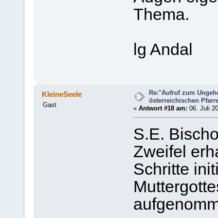
Thema.
lg Andal
Re:"Aufruf zum Ungeh
KleineSeele
österreichischen Pfarrer
Gast
«
Antwort #18 am:
06. Juli 2
S.E. Bischo
Zweifel erh
Schritte ini
Muttergotte
aufgenomm