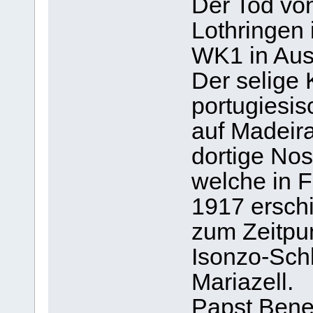
Der Tod vo
Lothringen 
WK1 in Aust
Der selige 
portugiesi
auf Madeira
dortige No
welche in F
1917 ersch
zum Zeitpu
Isonzo-Schla
Mariazell.
Papst Bened