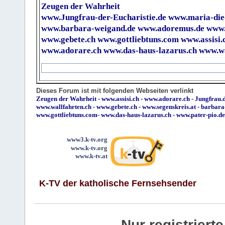
Zeugen der Wahrheit
www.Jungfrau-der-Eucharistie.de
www.maria-die
www.barbara-weigand.de
www.adoremus.de
www.
www.gebete.ch
www.gottliebtuns.com
www.assisi.
www.adorare.ch
www.das-haus-lazarus.ch
www.wa
Dieses Forum ist mit folgenden Webseiten verlinkt
Zeugen der Wahrheit
-
www.assisi.ch
-
www.adorare.ch
-
Jungfrau.d
www.wallfahrten.ch
-
www.gebete.ch
-
www.segenskreis.at
-
barbara
www.gottliebtuns.com
-
www.das-haus-lazarus.ch
-
www.pater-pio.de
www3.k-tv.org
www.k-tv.org
www.k-tv.at
K-TV der katholische Fernsehsender
Nur registrier