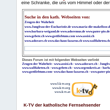
eine Schranke, die uns vom Himmel oder der H
Suche in den kath. Webseiten von:
Zeugen der Wahrheit
www.Jungfrau-der-Eucharistie.de
www.maria-die-makellose.d
www.barbara-weigand.de
www.adoremus.de
www.pater-pio.de
www.gebete.ch
www.gottliebtuns.com
www.assisi.ch
www.adorare.ch
www.das-haus-lazarus.ch
www.wallfahrten.ch
Dieses Forum ist mit folgenden Webseiten verlinkt
Zeugen der Wahrheit
-
www.assisi.ch
-
www.adorare.ch
-
Jungfra
www.wallfahrten.ch
-
www.gebete.ch
-
www.segenskreis.at
-
barb
www.gottliebtuns.com
-
www.das-haus-lazarus.ch
-
www.pater-pi
www3.k-tv.org
www.k-tv.org
www.k-tv.at
K-TV der katholische Fernsehsender