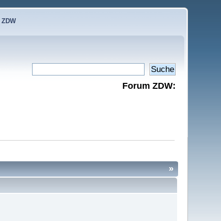
e ZDW
Forum ZDW:
»