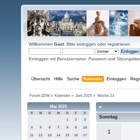
Willkommen
Gast
. Bitte
einloggen
oder
registrieren
.
Einloggen mit Benutzername, Passwort und Sitzungslä
Übersicht
Hilfe
Suche
Kalender
Einloggen
Regi
Forum ZDW
»
Kalender
»
Juni 2025
»
Woche 23
«
Mai 2025
S
M
D
M
D
F
S
Sonntag
1
2
3
4
5
6
7
8
9
10
1
11
12
13
14
15
16
17