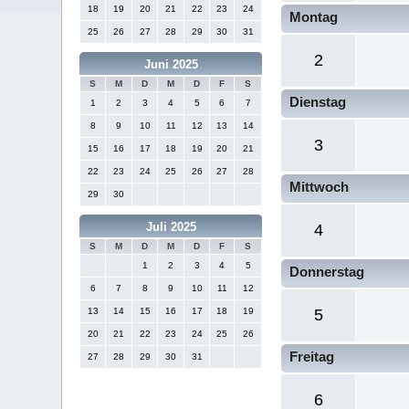
18
19
20
21
22
23
24
Montag
25
26
27
28
29
30
31
2
Juni 2025
S
M
D
M
D
F
S
Dienstag
1
2
3
4
5
6
7
8
9
10
11
12
13
14
3
15
16
17
18
19
20
21
22
23
24
25
26
27
28
Mittwoch
29
30
Juli 2025
4
S
M
D
M
D
F
S
1
2
3
4
5
Donnerstag
6
7
8
9
10
11
12
13
14
15
16
17
18
19
5
20
21
22
23
24
25
26
Freitag
27
28
29
30
31
6