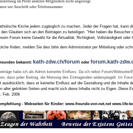
instellung im Profil anderen Mitgliedern nicht angezeigt.
aten wie Anschrift oder Telefonnummer
tholische Kirche jedem zugänglich zu machen. Jeder der Fragen hat, kann di
den Glauben sich an den Beiträgen zu beteiligen. "Hier haben die Besucher d
sem Forum keine Gewähr für die Aktualität, Richtigkeit, Vollständigkeit oder Q
he finden, melden Sie dies bitte dem Administrator per Mitteilung oder schr
kath-zdw.ch/forum
forum.kath-zdw.
Freunden bekannt:
oder
eiträge habe ich als Admin keinerlei Einfluss. Da ich nebst Forum/Webseite/
wissen, dass jeder Beitrag, die Meinung des Eintragenden widerspiegelt. Im Fo
usdrücklich, dass er keinerlei Einfluss auf die Gestaltung und die Inhalte d
en aller gelinkten Seiten und macht sich diese Inhalte nicht zu Eigen.
Diese Er
n.
Feb. 2006
empfehlung - Webseiten für Kinder:
www.freunde-von-net.net
www.life-te