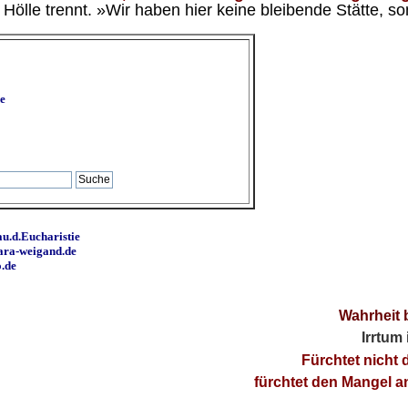
ölle trennt. »Wir haben hier keine bleibende Stätte, so
e
u.d.Eucharistie
ara-weigand.de
o.de
Wahrheit 
Irrtum
Fürchtet nicht 
fürchtet den Mangel 