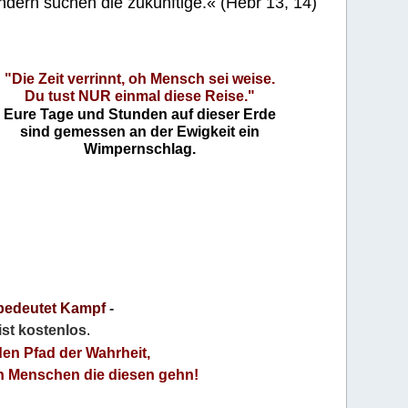
ndern suchen die zukünftige.« (Hebr 13, 14)
"Die Zeit verrinnt, oh Mensch sei weise.
Du tust NUR einmal diese Reise."
Eure Tage und Stunden auf dieser Erde
sind gemessen an der Ewigkeit ein
Wimpernschlag.
bedeutet Kampf
-
 ist kostenlos
.
den Pfad der Wahrheit,
an Menschen die diesen gehn!