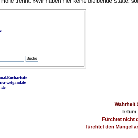
ölle trennt. »Wir haben hier keine bleibende Stätte, so
e
u.d.Eucharistie
ara-weigand.de
o.de
Wahrheit 
Irrtum
Fürchtet nicht 
fürchtet den Mangel 