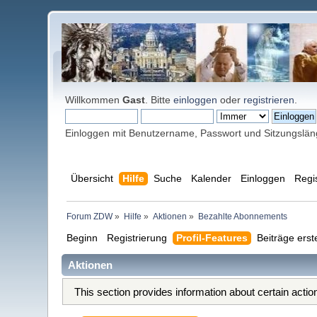
Willkommen
Gast
. Bitte
einloggen
oder
registrieren
.
Einloggen mit Benutzername, Passwort und Sitzungslä
Übersicht
Hilfe
Suche
Kalender
Einloggen
Regi
Forum ZDW
»
Hilfe
»
Aktionen
»
Bezahlte Abonnements
Beginn
Registrierung
Profil-Features
Beiträge erst
Aktionen
This section provides information about certain acti