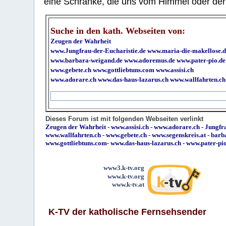
eine Schranke, die uns vom Himmel oder der H
Suche in den kath. Webseiten von:
Zeugen der Wahrheit
www.Jungfrau-der-Eucharistie.de
www.maria-die-makellose.d
www.barbara-weigand.de
www.adoremus.de
www.pater-pio.de
www.gebete.ch
www.gottliebtuns.com
www.assisi.ch
www.adorare.ch
www.das-haus-lazarus.ch
www.wallfahrten.ch
Dieses Forum ist mit folgenden Webseiten verlinkt
Zeugen der Wahrheit
-
www.assisi.ch
-
www.adorare.ch
-
Jungfra
www.wallfahrten.ch
-
www.gebete.ch
-
www.segenskreis.at
-
barb
www.gottliebtuns.com
-
www.das-haus-lazarus.ch
-
www.pater-pi
www3.k-tv.org
www.k-tv.org
www.k-tv.at
K-TV der katholische Fernsehsender