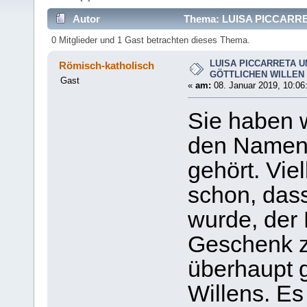
Autor
Thema: LUISA PICCARR
6444 mal)
0 Mitglieder und 1 Gast betrachten dieses Thema.
LUISA PICCARRETA U
Römisch-katholisch
GÖTTLICHEN WILLEN
Gast
«
am:
08. Januar 2019, 10:06
Sie haben 
den Namen 
gehört. Vie
schon, dass
wurde, der
Geschenk z
überhaupt g
Willens. Es