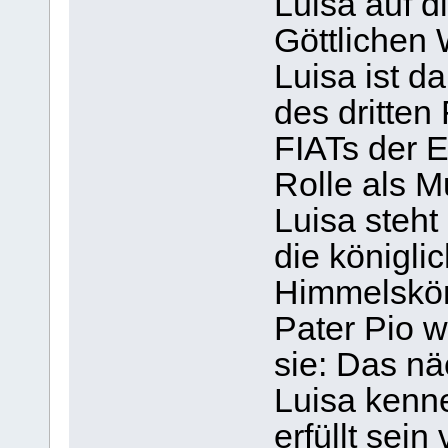
Luisa auf 
Göttlichen 
Luisa ist d
des dritten
FIATs der Er
Rolle als M
Luisa steht
die königli
Himmelskön
Pater Pio w
sie: Das nä
Luisa kenne
erfüllt sein