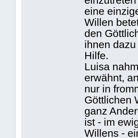
einzutreten
eine einzig
Willen betet
den Göttlic
ihnen dazu 
Hilfe.
Luisa nahm
erwähnt, an
nur in fro
Göttlichen 
ganz Andere
ist - im ew
Willens - e