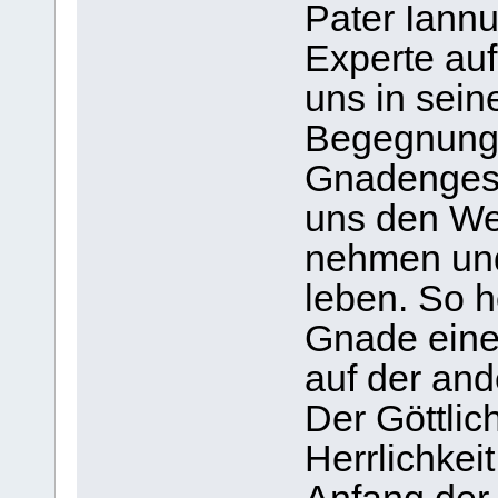
Pater Iannu
Experte auf
uns in sein
Begegnung 
Gnadengesc
uns den We
nehmen und
leben. So 
Gnade einers
auf der and
Der Göttlic
Herrlichkei