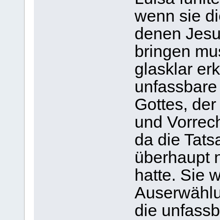
wenn sie d
denen Jesus
bringen mu
glasklar er
unfassbare
Gottes, de
und Vorrech
da die Tats
überhaupt 
hatte. Sie 
Auserwählun
die unfass