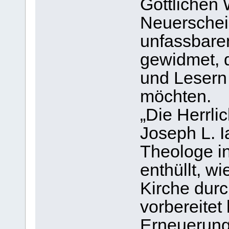
Göttlichen 
Neuerschei
unfassbar
gewidmet, 
und Lesern 
möchten.
„Die Herrli
Joseph L. I
Theologe i
enthüllt, wi
Kirche durc
vorbereite
Erneuerung 