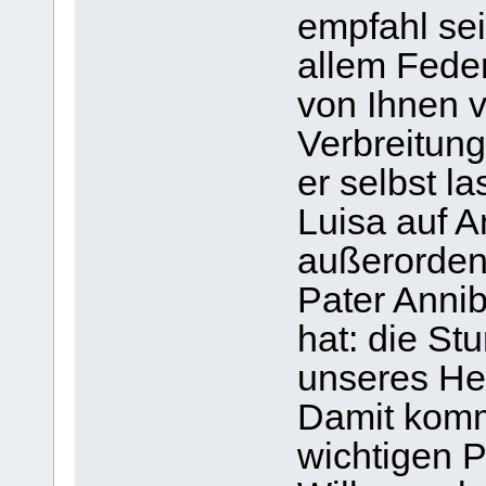
empfahl sei
allem Feder
von Ihnen vi
Verbreitung
er selbst l
Luisa auf 
außerordent
Pater Annib
hat: die St
unseres Her
Damit komm
wichtigen P