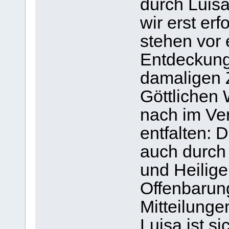
durch Luisa
wir erst er
stehen vor
Entdeckung
damaligen 
Göttlichen 
nach im Ver
entfalten: 
auch durch
und Heilige
Offenbarun
Mitteilunge
Luisa ist si