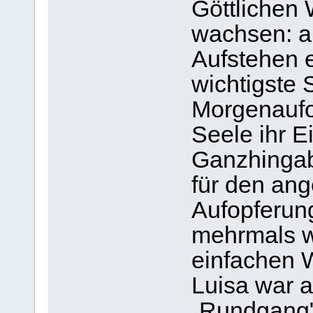
Göttlichen 
wachsen: a
Aufstehen e
wichtigste 
Morgenaufop
Seele ihr E
Ganzhingab
für den an
Aufopferun
mehrmals wi
einfachen W
Luisa war a
„Rundgang"