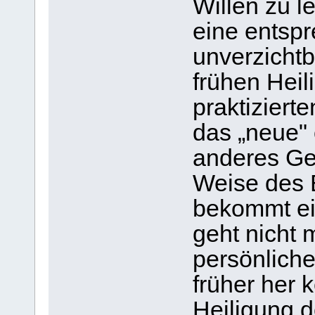
Willen zu l
eine entsp
unverzichtb
frühen Hei
praktizierte
das „neue" 
anderes Ges
Weise des 
bekommt ei
geht nicht 
persönliche
früher her 
Heiligung 