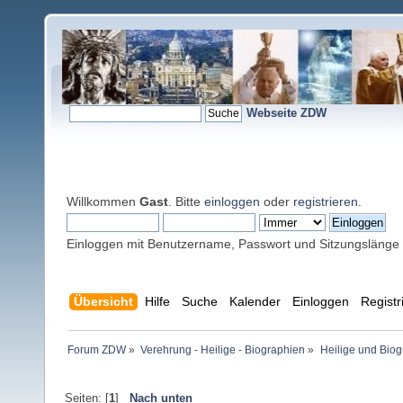
Webseite ZDW
Willkommen
Gast
. Bitte
einloggen
oder
registrieren
.
Einloggen mit Benutzername, Passwort und Sitzungslänge
Übersicht
Hilfe
Suche
Kalender
Einloggen
Registr
Forum ZDW
»
Verehrung - Heilige - Biographien
»
Heilige und Bio
Seiten: [
1
]
Nach unten