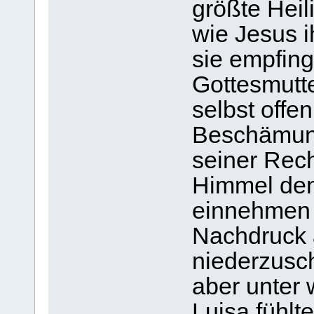
größte Heil
wie Jesus i
sie empfing
Gottesmutte
selbst offen
Beschämung
seiner Rech
Himmel den
einnehmen w
Nachdruck 
niederzusch
aber unter
Luisa fühlt