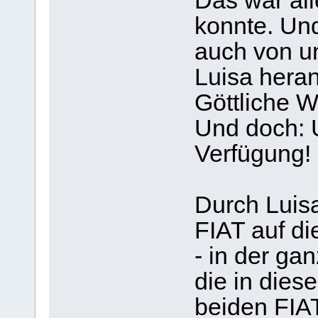
Das war all
konnte. Und
auch von un
Luisa hera
Göttliche W
Und doch: 
Verfügung!
Durch Luisa
FIAT auf di
- in der g
die in dies
beiden FIA