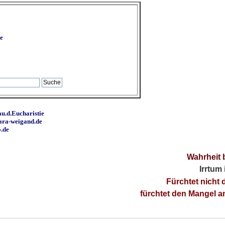
e
u.d.Eucharistie
ara-weigand.de
o.de
Wahrheit 
Irrtum
Fürchtet nicht 
fürchtet den Mangel 