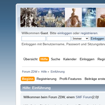
Willkommen
Gast
. Bitte
einloggen
oder
registrieren
.
Einloggen mit Benutzername, Passwort und Sitzungslä
Übersicht
Hilfe
Suche
Kalender
Einloggen
Regi
Forum ZDW
»
Hilfe
»
Einführung
Beginn
Registrierung
Profil-Features
Beiträge erste
Hilfe: Einführung
Willkommen beim Forum ZDW, einem
SMF Forum
(2.0)!