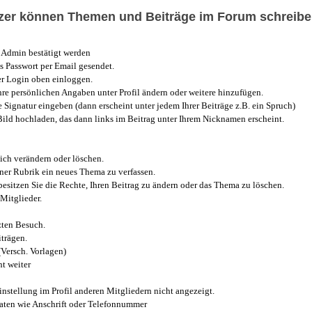
utzer können Themen und Beiträge im Forum schreibe
Admin bestätigt werden
 Passwort per Email gesendet.
r Login oben einloggen.
e persönlichen Angaben unter Profil ändern oder weitere hinzufügen.
e Signatur eingeben (dann erscheint unter jedem Ihrer Beiträge z.B. ein Spruch)
 Bild hochladen, das dann links im Beitrag unter Ihrem Nicknamen erscheint.
ich verändern oder löschen.
iner Rubrik ein neues Thema zu verfassen.
esitzen Sie die Rechte, Ihren Beitrag zu ändern oder das Thema zu löschen.
Mitglieder.
zten Besuch.
trägen.
(Versch. Vorlagen)
t weiter
instellung im Profil anderen Mitgliedern nicht angezeigt.
aten wie Anschrift oder Telefonnummer