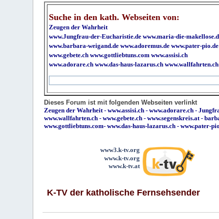
Suche in den kath. Webseiten von:
Zeugen der Wahrheit
www.Jungfrau-der-Eucharistie.de
www.maria-die-makellose.d
www.barbara-weigand.de
www.adoremus.de
www.pater-pio.de
www.gebete.ch
www.gottliebtuns.com
www.assisi.ch
www.adorare.ch
www.das-haus-lazarus.ch
www.wallfahrten.ch
Dieses Forum ist mit folgenden Webseiten verlinkt
Zeugen der Wahrheit
-
www.assisi.ch
-
www.adorare.ch
-
Jungfra
www.wallfahrten.ch
-
www.gebete.ch
-
www.segenskreis.at
-
barb
www.gottliebtuns.com
-
www.das-haus-lazarus.ch
-
www.pater-pi
www3.k-tv.org
www.k-tv.org
www.k-tv.at
K-TV der katholische Fernsehsender