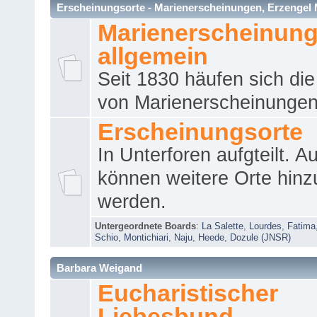
Erscheinungsorte - Marienerscheinungen, Erzengel Micha
Marienerscheinun
allgemein
Seit 1830 häufen sich die
von Marienerscheinungen 
Erscheinungsorte
In Unterforen aufgteilt. 
können weitere Orte hinz
werden.
Untergeordnete Boards
:
La Salette
,
Lourdes
,
Fatima
Schio
,
Montichiari
,
Naju
,
Heede
,
Dozule (JNSR)
Barbara Weigand
Eucharistischer
Liebesbund