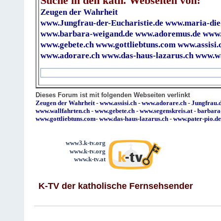
Suche in den kath. Webseiten von:
Zeugen der Wahrheit
www.Jungfrau-der-Eucharistie.de
www.maria-die
www.barbara-weigand.de
www.adoremus.de
www.
www.gebete.ch
www.gottliebtuns.com
www.assisi.
www.adorare.ch
www.das-haus-lazarus.ch
www.wa
Dieses Forum ist mit folgenden Webseiten verlinkt
Zeugen der Wahrheit
-
www.assisi.ch
-
www.adorare.ch
-
Jungfrau.d
www.wallfahrten.ch
-
www.gebete.ch
-
www.segenskreis.at
-
barbara
www.gottliebtuns.com
-
www.das-haus-lazarus.ch
-
www.pater-pio.de
www3.k-tv.org
www.k-tv.org
www.k-tv.at
K-TV der katholische Fernsehsender