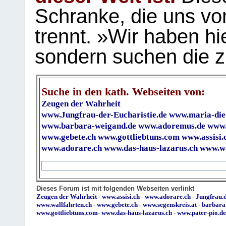
Schranke, die uns vo
trennt. »Wir haben hi
sondern suchen die z
Suche in den kath. Webseiten von:
Zeugen der Wahrheit
www.Jungfrau-der-Eucharistie.de
www.maria-die
www.barbara-weigand.de
www.adoremus.de
www.
www.gebete.ch
www.gottliebtuns.com
www.assisi.
www.adorare.ch
www.das-haus-lazarus.ch
www.wa
Dieses Forum ist mit folgenden Webseiten verlinkt
Zeugen der Wahrheit
-
www.assisi.ch
-
www.adorare.ch
-
Jungfrau.d
www.wallfahrten.ch
-
www.gebete.ch
-
www.segenskreis.at
-
barbara
www.gottliebtuns.com
-
www.das-haus-lazarus.ch
-
www.pater-pio.de