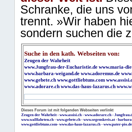
Schranke, die uns vo
trennt. »Wir haben hi
sondern suchen die z
Suche in den kath. Webseiten von:
Zeugen der Wahrheit
www.Jungfrau-der-Eucharistie.de
www.maria-die
www.barbara-weigand.de
www.adoremus.de
www.
www.gebete.ch
www.gottliebtuns.com
www.assisi.
www.adorare.ch
www.das-haus-lazarus.ch
www.wa
Dieses Forum ist mit folgenden Webseiten verlinkt
Zeugen der Wahrheit
-
www.assisi.ch
-
www.adorare.ch
-
Jungfrau.d
www.wallfahrten.ch
-
www.gebete.ch
-
www.segenskreis.at
-
barbara
www.gottliebtuns.com
-
www.das-haus-lazarus.ch
-
www.pater-pio.de