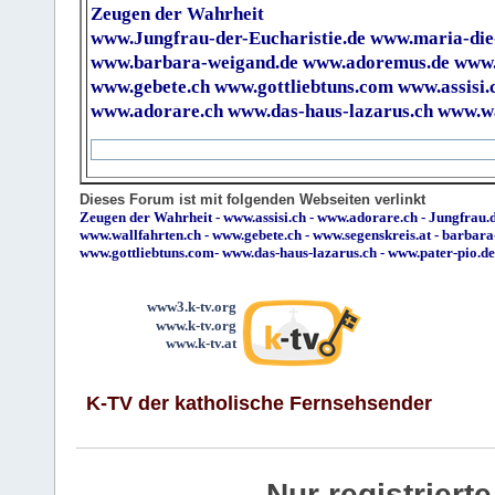
Zeugen der Wahrheit
www.Jungfrau-der-Eucharistie.de
www.maria-die
www.barbara-weigand.de
www.adoremus.de
www.
www.gebete.ch
www.gottliebtuns.com
www.assisi.
www.adorare.ch
www.das-haus-lazarus.ch
www.wa
Dieses Forum ist mit folgenden Webseiten verlinkt
Zeugen der Wahrheit
-
www.assisi.ch
-
www.adorare.ch
-
Jungfrau.d
www.wallfahrten.ch
-
www.gebete.ch
-
www.segenskreis.at
-
barbara
www.gottliebtuns.com
-
www.das-haus-lazarus.ch
-
www.pater-pio.de
www3.k-tv.org
www.k-tv.org
www.k-tv.at
K-TV der katholische Fernsehsender
Nur registrier