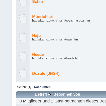
Schio
Montichiari
http://kath-zdw.ch/maria/rosa.mystica.html
Naju
http://kath-zdw.ch/maria/naju.html
Heede
http://kath-zdw.ch/maria/heede.html
Dozule (JNSR)
Seiten: [
1
]
Nach unten
Betreff
/
Begonnen von
0 Mitglieder und 1 Gast betrachten dieses Bo