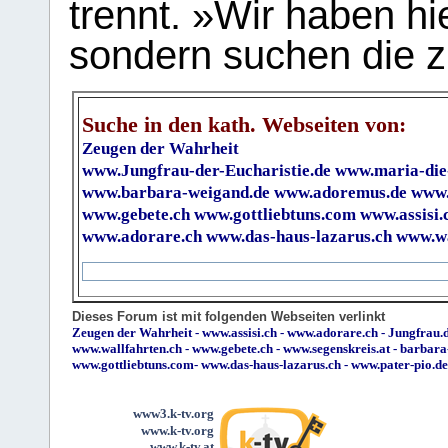
trennt. »Wir haben hi
sondern suchen die z
Suche in den kath. Webseiten von:
Zeugen der Wahrheit
www.Jungfrau-der-Eucharistie.de
www.maria-die
www.barbara-weigand.de
www.adoremus.de
www.
www.gebete.ch
www.gottliebtuns.com
www.assisi.
www.adorare.ch
www.das-haus-lazarus.ch
www.wa
Dieses Forum ist mit folgenden Webseiten verlinkt
Zeugen der Wahrheit
-
www.assisi.ch
-
www.adorare.ch
-
Jungfrau.d
www.wallfahrten.ch
-
www.gebete.ch
-
www.segenskreis.at
-
barbara
www.gottliebtuns.com
-
www.das-haus-lazarus.ch
-
www.pater-pio.de
www3.k-tv.org
www.k-tv.org
www.k-tv.at