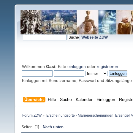
Webseite ZDW
Willkommen
Gast
. Bitte
einloggen
oder
registrieren
.
Einloggen mit Benutzername, Passwort und Sitzungslänge
Übersicht
Hilfe
Suche
Kalender
Einloggen
Registr
Forum ZDW
»
Erscheinungsorte - Marienerscheinungen, Erzengel Michae
Seiten: [
1
]
Nach unten