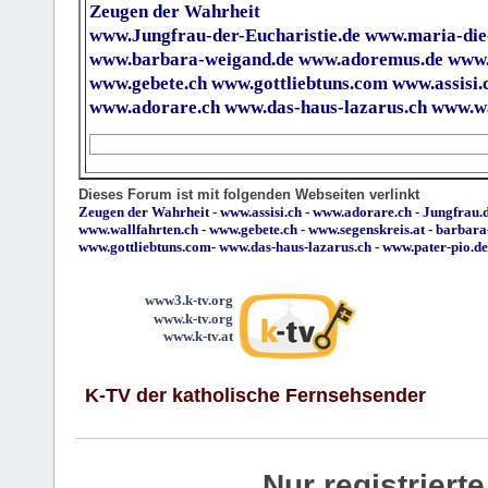
Zeugen der Wahrheit
www.Jungfrau-der-Eucharistie.de
www.maria-die
www.barbara-weigand.de
www.adoremus.de
www.
www.gebete.ch
www.gottliebtuns.com
www.assisi.
www.adorare.ch
www.das-haus-lazarus.ch
www.wa
Dieses Forum ist mit folgenden Webseiten verlinkt
Zeugen der Wahrheit
-
www.assisi.ch
-
www.adorare.ch
-
Jungfrau.d
www.wallfahrten.ch
-
www.gebete.ch
-
www.segenskreis.at
-
barbara
www.gottliebtuns.com
-
www.das-haus-lazarus.ch
-
www.pater-pio.de
www3.k-tv.org
www.k-tv.org
www.k-tv.at
K-TV der katholische Fernsehsender
Nur registrier