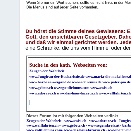
Wenn Sie nur ein Wort suchen, sollte es nicht links in der Me
Die Menüs sind auf jeder Seite vorhanden.
.
Du hörst die Stimme deines Gewissens: Es 
Gott, den unsichtbaren Gesetzgeber. Daher
und daß wir einmal gerichtet werden. Jeder
eine Schranke, die uns vom Himmel oder der H
Suche in den kath. Webseiten von:
Zeugen der Wahrheit
www.Jungfrau-der-Eucharistie.de
www.maria-die-makellose.d
www.barbara-weigand.de
www.adoremus.de
www.pater-pio.de
www.gebete.ch
www.gottliebtuns.com
www.assisi.ch
www.adorare.ch
www.das-haus-lazarus.ch
www.wallfahrten.ch
Dieses Forum ist mit folgenden Webseiten verlinkt
Zeugen der Wahrheit
-
www.assisi.ch
-
www.adorare.ch
-
Jungfra
www.wallfahrten.ch
-
www.gebete.ch
-
www.segenskreis.at
-
barb
www.gottliebtuns.com
-
www.das-haus-lazarus.ch
-
www.pater-pi