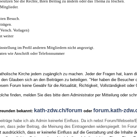
esitzen Sie die Rechte, Ihren Beitrag zu ändern oder das Thema zu löschen.
Mitglieder.
zten Besuch.
trägen.
(Versch. Vorlagen)
t weiter
instellung im Profil anderen Mitgliedern nicht angezeigt.
aten wie Anschrift oder Telefonnummer
tholische Kirche jedem zugänglich zu machen. Jeder der Fragen hat, kann di
den Glauben sich an den Beiträgen zu beteiligen. "Hier haben die Besucher d
sem Forum keine Gewähr für die Aktualität, Richtigkeit, Vollständigkeit oder Q
he finden, melden Sie dies bitte dem Administrator per Mitteilung oder schr
kath-zdw.ch/forum
forum.kath-zdw.
Freunden bekannt:
oder
eiträge habe ich als Admin keinerlei Einfluss. Da ich nebst Forum/Webseite/
wissen, dass jeder Beitrag, die Meinung des Eintragenden widerspiegelt. Im Fo
usdrücklich, dass er keinerlei Einfluss auf die Gestaltung und die Inhalte d