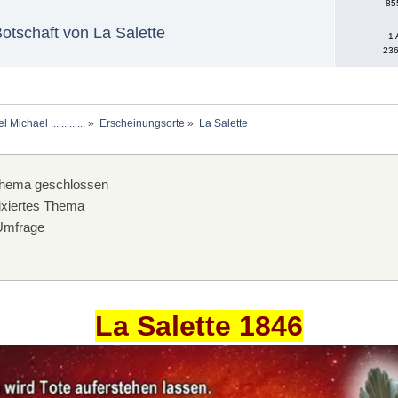
85
otschaft von La Salette
1 
236
chael .............
»
Erscheinungsorte
»
La Salette
hema geschlossen
xiertes Thema
mfrage
La Salette 1846