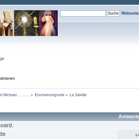
Webseit
nge
strieren
chael .............
»
Erscheinungsorte
»
La Salette
Antwort
Board.
tte
0 