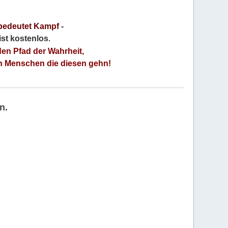
bedeutet Kampf
-
 ist kostenlos
.
den Pfad der Wahrheit,
an Menschen die diesen gehn!
n.