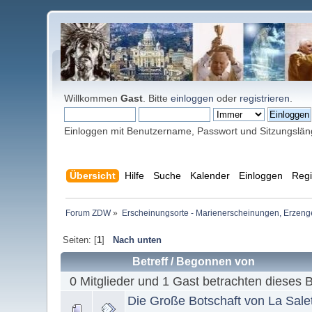
Willkommen
Gast
. Bitte
einloggen
oder
registrieren
.
Einloggen mit Benutzername, Passwort und Sitzungslä
Übersicht
Hilfe
Suche
Kalender
Einloggen
Regi
Forum ZDW
»
Erscheinungsorte - Marienerscheinungen, Erzengel Mi
Seiten: [
1
]
Nach unten
Betreff
/
Begonnen von
0 Mitglieder und 1 Gast betrachten dieses 
Die Große Botschaft von La Sale