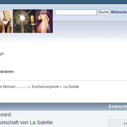
Webseit
nge
strieren
chael .............
»
Erscheinungsorte
»
La Salette
Antwort
Board.
otschaft von La Salette
1 