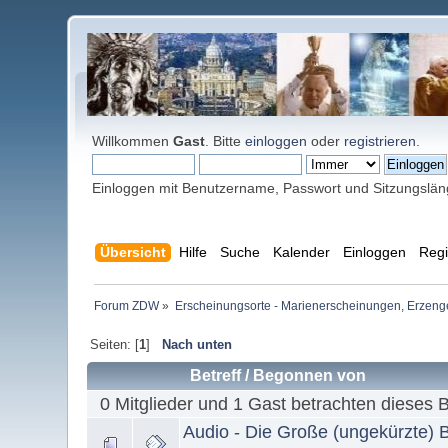
Willkommen
Gast
. Bitte
einloggen
oder
registrieren
.
Einloggen mit Benutzername, Passwort und Sitzungslä
Übersicht
Hilfe
Suche
Kalender
Einloggen
Regi
Forum ZDW
»
Erscheinungsorte - Marienerscheinungen, Erzengel Mi
Seiten: [
1
]
Nach unten
Betreff
/
Begonnen von
0 Mitglieder und 1 Gast betrachten dieses 
Audio - Die Große (ungekürzte) B