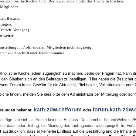
esitzen Sie die Rechte, Ihren Beitrag zu ändern oder das Thema zu löschen.
Mitglieder.
zten Besuch.
trägen.
(Versch. Vorlagen)
t weiter
instellung im Profil anderen Mitgliedern nicht angezeigt.
aten wie Anschrift oder Telefonnummer
tholische Kirche jedem zugänglich zu machen. Jeder der Fragen hat, kann di
den Glauben sich an den Beiträgen zu beteiligen. "Hier haben die Besucher d
sem Forum keine Gewähr für die Aktualität, Richtigkeit, Vollständigkeit oder Q
he finden, melden Sie dies bitte dem Administrator per Mitteilung oder schr
kath-zdw.ch/forum
forum.kath-zdw.
Freunden bekannt:
oder
eiträge habe ich als Admin keinerlei Einfluss. Da ich nebst Forum/Webseite/
wissen, dass jeder Beitrag, die Meinung des Eintragenden widerspiegelt. Im Fo
usdrücklich, dass er keinerlei Einfluss auf die Gestaltung und die Inhalte d