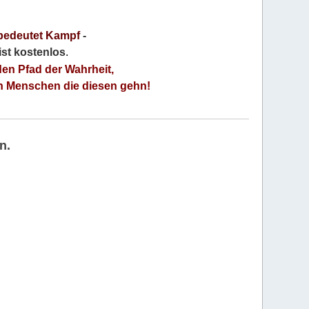
bedeutet Kampf
-
 ist kostenlos
.
den Pfad der Wahrheit,
an Menschen die diesen gehn!
n.