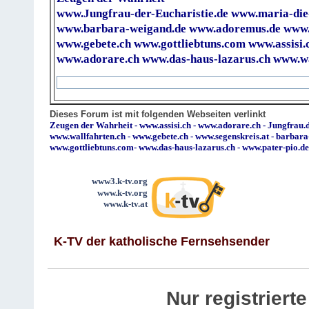
www.Jungfrau-der-Eucharistie.de
www.maria-die
www.barbara-weigand.de
www.adoremus.de
www.
www.gebete.ch
www.gottliebtuns.com
www.assisi.
www.adorare.ch
www.das-haus-lazarus.ch
www.wa
Dieses Forum ist mit folgenden Webseiten verlinkt
Zeugen der Wahrheit
-
www.assisi.ch
-
www.adorare.ch
-
Jungfrau.d
www.wallfahrten.ch
-
www.gebete.ch
-
www.segenskreis.at
-
barbara
www.gottliebtuns.com
-
www.das-haus-lazarus.ch
-
www.pater-pio.de
www3.k-tv.org
www.k-tv.org
www.k-tv.at
K-TV der katholische Fernsehsender
Nur registrier