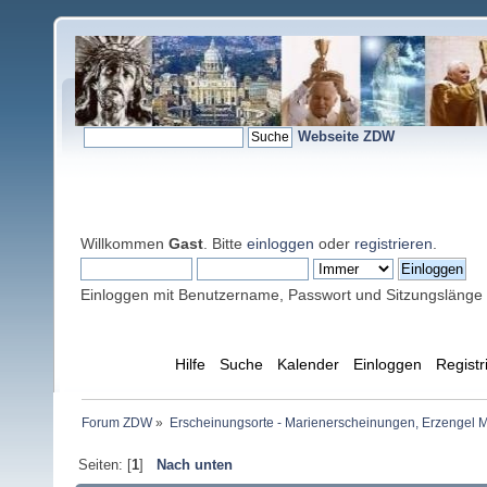
Webseite ZDW
Willkommen
Gast
. Bitte
einloggen
oder
registrieren
.
Einloggen mit Benutzername, Passwort und Sitzungslänge
Übersicht
Hilfe
Suche
Kalender
Einloggen
Registr
Forum ZDW
»
Erscheinungsorte - Marienerscheinungen, Erzengel Michae
Seiten: [
1
]
Nach unten