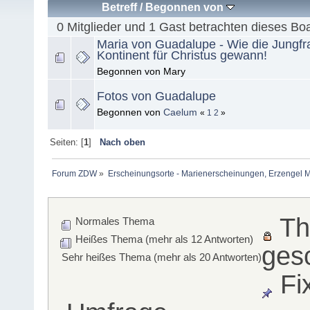
Betreff
/
Begonnen von
0 Mitglieder und 1 Gast betrachten dieses Bo
Maria von Guadalupe - Wie die Jungfr
Kontinent für Christus gewann!
Begonnen von Mary
Fotos von Guadalupe
Begonnen von
Caelum
«
1
2
»
Seiten: [
1
]
Nach oben
Forum ZDW
»
Erscheinungsorte - Marienerscheinungen, Erzengel Michae
Th
Normales Thema
Heißes Thema (mehr als 12 Antworten)
ges
Sehr heißes Thema (mehr als 20 Antworten)
Fi