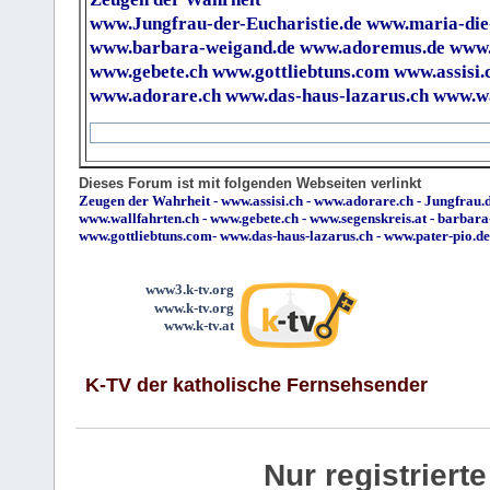
www.Jungfrau-der-Eucharistie.de
www.maria-die
www.barbara-weigand.de
www.adoremus.de
www.
www.gebete.ch
www.gottliebtuns.com
www.assisi.
www.adorare.ch
www.das-haus-lazarus.ch
www.wa
Dieses Forum ist mit folgenden Webseiten verlinkt
Zeugen der Wahrheit
-
www.assisi.ch
-
www.adorare.ch
-
Jungfrau.d
www.wallfahrten.ch
-
www.gebete.ch
-
www.segenskreis.at
-
barbara
www.gottliebtuns.com
-
www.das-haus-lazarus.ch
-
www.pater-pio.de
www3.k-tv.org
www.k-tv.org
www.k-tv.at
K-TV der katholische Fernsehsender
Nur registrier