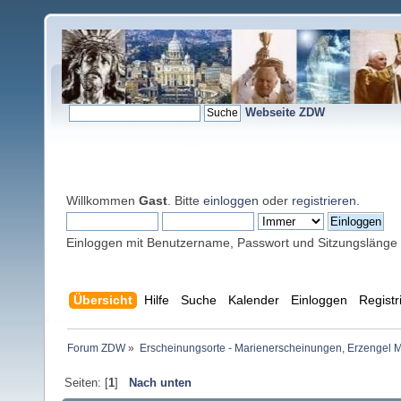
Webseite ZDW
Willkommen
Gast
. Bitte
einloggen
oder
registrieren
.
Einloggen mit Benutzername, Passwort und Sitzungslänge
Übersicht
Hilfe
Suche
Kalender
Einloggen
Registr
Forum ZDW
»
Erscheinungsorte - Marienerscheinungen, Erzengel Michae
Seiten: [
1
]
Nach unten