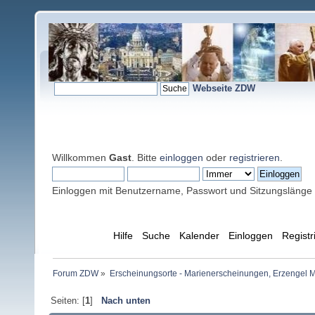
Webseite ZDW
Willkommen
Gast
. Bitte
einloggen
oder
registrieren
.
Einloggen mit Benutzername, Passwort und Sitzungslänge
Übersicht
Hilfe
Suche
Kalender
Einloggen
Registr
Forum ZDW
»
Erscheinungsorte - Marienerscheinungen, Erzengel Michae
Seiten: [
1
]
Nach unten