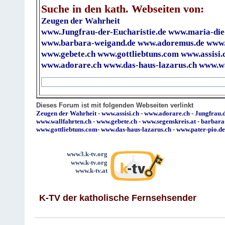
Suche in den kath. Webseiten von:
Zeugen der Wahrheit
www.Jungfrau-der-Eucharistie.de
www.maria-die
www.barbara-weigand.de
www.adoremus.de
www.
www.gebete.ch
www.gottliebtuns.com
www.assisi.
www.adorare.ch
www.das-haus-lazarus.ch
www.wa
Dieses Forum ist mit folgenden Webseiten verlinkt
Zeugen der Wahrheit
-
www.assisi.ch
-
www.adorare.ch
-
Jungfrau.d
www.wallfahrten.ch
-
www.gebete.ch
-
www.segenskreis.at
-
barbara
www.gottliebtuns.com
-
www.das-haus-lazarus.ch
-
www.pater-pio.de
www3.k-tv.org
www.k-tv.org
www.k-tv.at
K-TV der katholische Fernsehsender