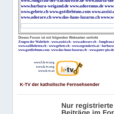
www.Jungfrau-der-Eucharistie.de
www.maria-die
www.barbara-weigand.de
www.adoremus.de
www.
www.gebete.ch
www.gottliebtuns.com
www.assisi.
www.adorare.ch
www.das-haus-lazarus.ch
www.wa
Dieses Forum ist mit folgenden Webseiten verlinkt
Zeugen der Wahrheit
-
www.assisi.ch
-
www.adorare.ch
-
Jungfrau.d
www.wallfahrten.ch
-
www.gebete.ch
-
www.segenskreis.at
-
barbara
www.gottliebtuns.com
-
www.das-haus-lazarus.ch
-
www.pater-pio.de
www3.k-tv.org
www.k-tv.org
www.k-tv.at
K-TV der katholische Fernsehsender
Nur registrier
Beiträge im Fo