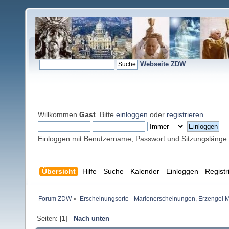
Webseite ZDW
Willkommen
Gast
. Bitte
einloggen
oder
registrieren
.
Einloggen mit Benutzername, Passwort und Sitzungslänge
Übersicht
Hilfe
Suche
Kalender
Einloggen
Registr
Forum ZDW
»
Erscheinungsorte - Marienerscheinungen, Erzengel Michae
Seiten: [
1
]
Nach unten