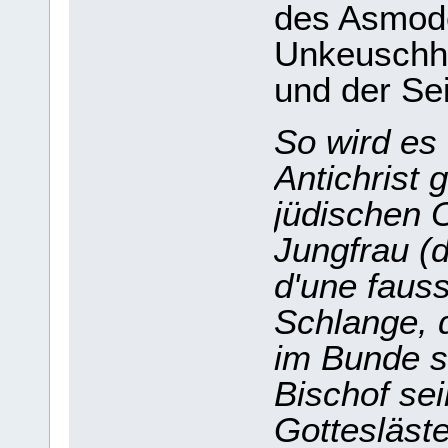
des Asmode
Unkeuschhe
und der Se
So wird es 
Antichrist 
jüdischen O
Jungfrau (d
d'une fauss
Schlange, 
im Bunde s
Bischof sei
Gottesläst