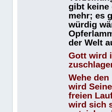
gibt keine
mehr; es g
würdig wä
Opferlamm
der Welt a
Gott wird 
zuschlage
Wehe den 
wird Sein
freien Lau
wird sich 