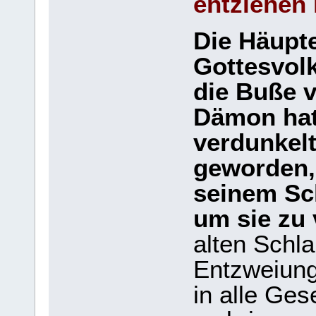
entziehen
Die Häupte
Gottesvol
die Buße v
Dämon hat
verdunkelt
geworden, 
seinem Sch
um sie zu
alten Schla
Entzweiung
in alle Ges