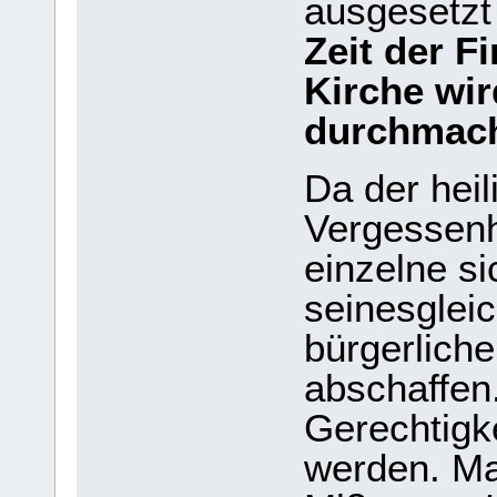
ausgesetzt
Zeit der F
Kirche wir
durchmac
Da der heil
Vergessenhe
einzelne si
seinesglei
bürgerlich
abschaffen
Gerechtigke
werden. Ma