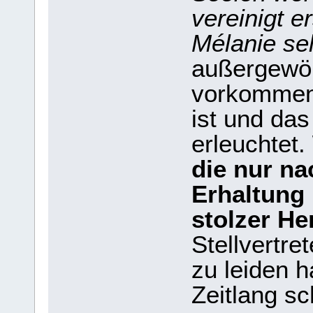
vereinigt e
Mélanie se
außergewö
vorkommen,
ist und das
erleuchtet.
die nur n
Erhaltung 
stolzer He
Stellvertre
zu leiden h
Zeitlang s