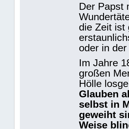
Der Papst 
Wundertäte
die Zeit is
erstaunlic
oder in der 
Im Jahre 18
großen Men
Hölle losg
Glauben a
selbst in 
geweiht si
Weise bli