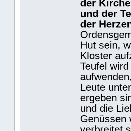
der Kirche
und der Te
der Herze
Ordensgeme
Hut sein, 
Kloster au
Teufel wird
aufwenden,
Leute unte
ergeben si
und die Lie
Genüssen w
verbreitet s