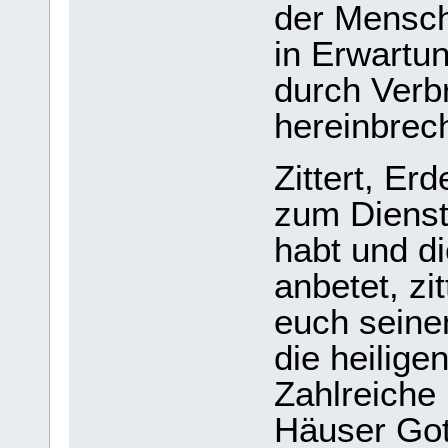
der Mensch
in Erwartu
durch Verb
hereinbrech
Zittert, Er
zum Dienst
habt und di
anbe
tet, z
euch seinen
die heilige
Zahlreiche 
Häuser Got