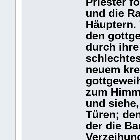
Priester f
und die R
Häuptern.
den gottg
durch ihre
schlechte
neuem kre
gottgewei
zum Himme
und siehe,
Türen; de
der die Ba
Verzeihung