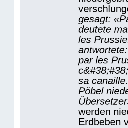
verschlun
gesagt: «Pa
deutete ma
les Prussi
antwortete:
par les Pru
c&#38;#38;
sa canaille
Pöbel nied
Übersetzer
werden nie
Erdbeben 