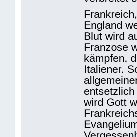
Frankreich,
England we
Blut wird a
Franzose w
kämpfen, de
Italiener. 
allgemeine
entsetzlich
wird Gott w
Frankreich
Evangelium
Vergessenh