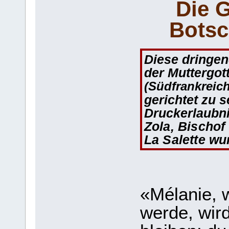
Die 
Botsc
Diese dringe
der Muttergot
(Südfrankreich
gerichtet zu s
Druckerlaubn
Zola, Bischof
La Salette wu
«Mélanie, w
werde, wir