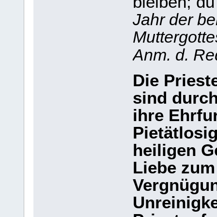
bleiben; du
Jahr der b
Muttergott
Anm. d. Re
Die Priest
sind durch
ihre Ehrfu
Pietätlosig
heiligen G
Liebe zum
Vergnügun
Unreinigke