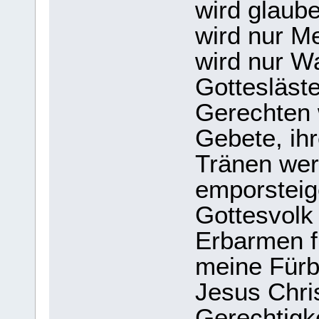
wird glaube
wird nur 
wird nur W
Gottesläst
Gerechten w
Gebete, ih
Tränen we
emporsteig
Gottesvolk
Erbarmen f
meine Fürb
Jesus Chris
Gerechtigk