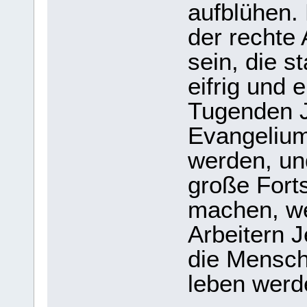
aufblühen.
der rechte 
sein, die s
eifrig und
Tugenden J
Evangelium
werden, un
große Fort
machen, wei
Arbeitern J
die Mensch
leben werd