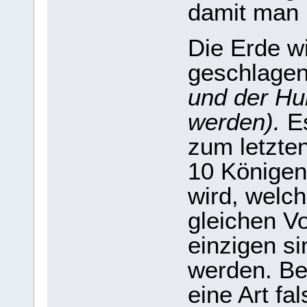
damit man 
Die Erde wi
geschlage
und der Hu
werden).
Es
zum letzte
10 Königen 
wird, welc
gleichen V
einzigen si
werden. Bev
eine Art fa