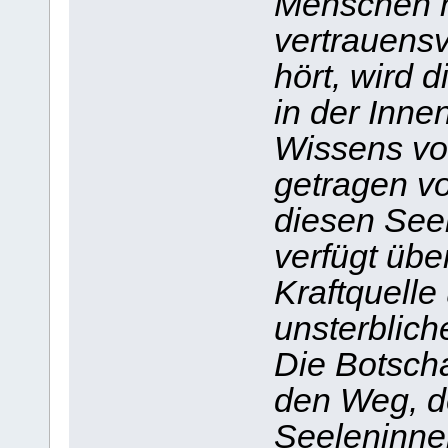
Menschen m
vertrauensv
hört, wird 
in der Inne
Wissens vo
getragen vo
diesen Seel
verfügt übe
Kraftquelle
unsterblich
Die Botsch
den Weg, d
Seeleninne