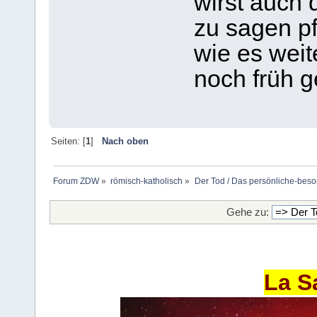
wirst auch 
zu sagen pf
wie es wei
noch früh 
Seiten: [
1
]
Nach oben
Forum ZDW
»
römisch-katholisch
»
Der Tod / Das persönliche-beso
Gehe zu:
La S