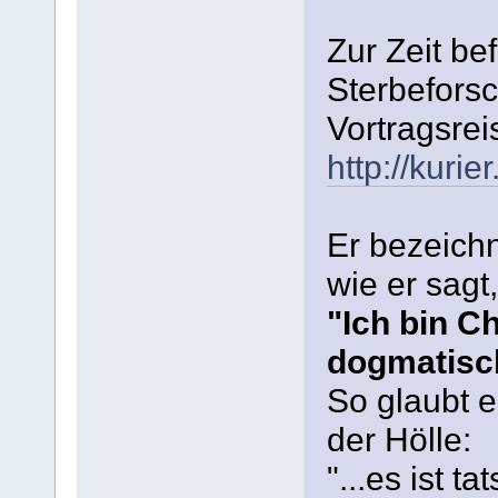
Zur Zeit bef
Sterbefors
Vortragsrei
http://kuri
Er bezeichn
wie er sagt,
"Ich bin Ch
dogmatisc
So glaubt e
der Hölle:
"...es ist t