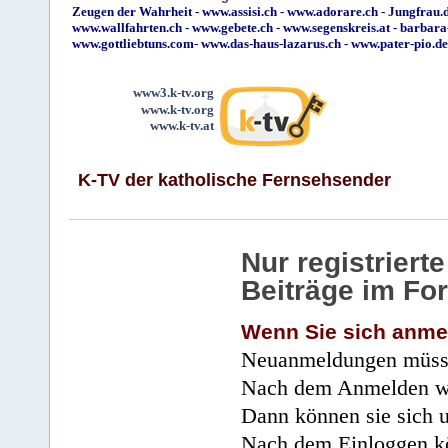
Zeugen der Wahrheit
-
www.assisi.ch
-
www.adorare.ch
-
Jungfrau.d
www.wallfahrten.ch
-
www.gebete.ch
-
www.segenskreis.at
-
barbara
www.gottliebtuns.com
-
www.das-haus-lazarus.ch
-
www.pater-pio.de
www3.k-tv.org
www.k-tv.org
www.k-tv.at
K-TV der katholische Fernsehsender
Nur registrier
Beiträge im Fo
Wenn Sie sich anme
Neuanmeldungen müsse
Nach dem Anmelden wir
Dann können sie sich 
Nach dem Einloggen kö