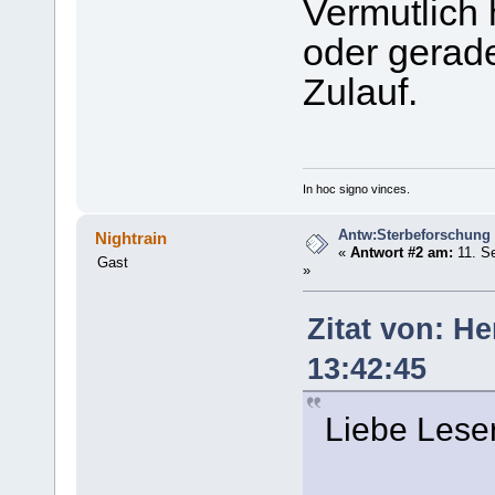
Vermutlich 
oder gerad
Zulauf.
In hoc signo vinces.
Antw:Sterbeforschung
Nightrain
«
Antwort #2 am:
11. S
Gast
»
Zitat von: H
13:42:45
Liebe Leser