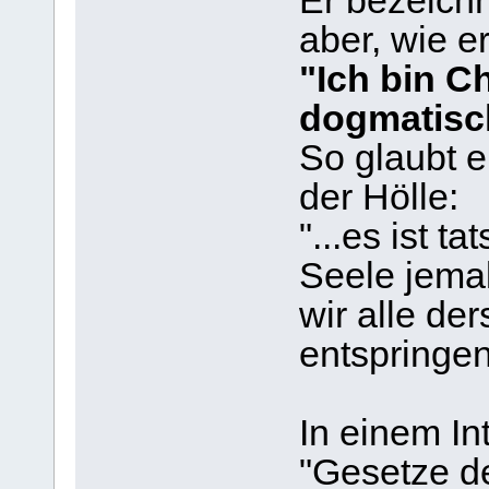
Er bezeichn
aber, wie er
"Ich bin Ch
dogmatisc
So glaubt e
der Hölle:
"...es ist t
Seele jema
wir alle de
entspringen
In einem I
"Gesetze de