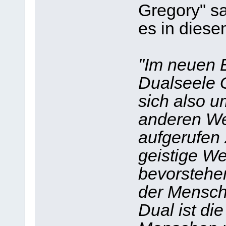
Gregory" sa
es in dies
"Im neuen 
Dualseele G
sich also 
anderen We
aufgerufen 
geistige We
bevorstehe
der Mensch
Dual ist die