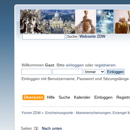
Webseite ZDW
Willkommen
Gast
. Bitte
einloggen
oder
registrieren
.
Einloggen mit Benutzername, Passwort und Sitzungslänge
Übersicht
Hilfe
Suche
Kalender
Einloggen
Registr
Forum ZDW
»
Erscheinungsorte - Marienerscheinungen, Erzengel Michae
Seiten: [
1
]
Nach unten