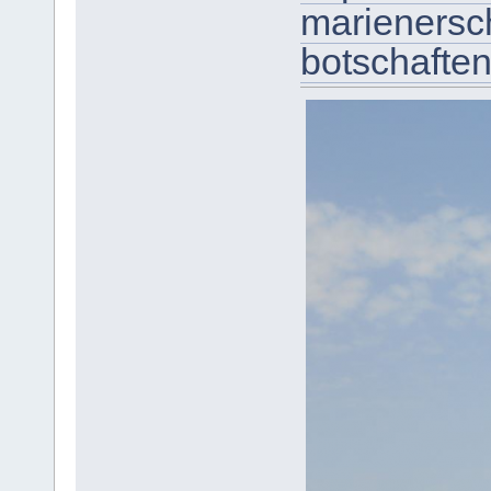
marienersc
botschafte