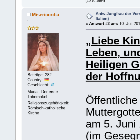
(10.10.1994)
Antw:Jungfrau der Ver
Misericordia
Italien)
'
«
Antwort #2 am:
10. Juli 20
„Liebe Kin
Leben, un
Heiligen G
der Hoffnu
Beiträge: 282
Country:
Geschlecht:
Maria - Der erste
Öffentlich
Tabernakel
Religionszugehörigkeit:
Muttergott
Römisch-katholische
Kirche
am 5. Juni
(im Gesegn