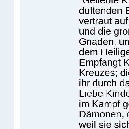
"Geliebte K
duftenden B
vertraut au
und die gr
Gnaden, um
dem Heilige
Empfangt K
Kreuzes; di
ihr durch d
Liebe Kinde
im Kampf g
Dämonen, di
weil sie si