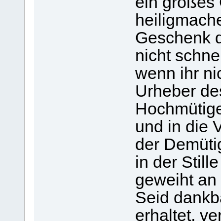
ein großes 
heiligmach
Geschenk d
nicht schne
wenn ihr ni
Urheber de
Hochmütige
und in die 
der Demütig
in der Still
geweiht an
Seid dankbar
erhaltet, v