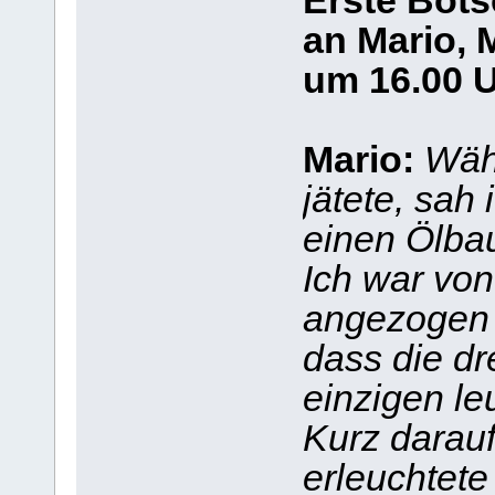
Erste Bots
an Mario, 
um 16.00 
Mario:
Wäh
jätete, sah 
einen Ölbau
Ich war vo
angezogen u
dass die dr
einzigen le
Kurz darauf
erleuchtete