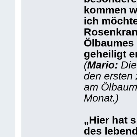
kommen we
ich möcht
Rosenkran
Ölbaumes b
geheiligt e
(
Mario:
Die 
den ersten
am Ölbaum 
Monat.)
„Hier hat 
des lebend