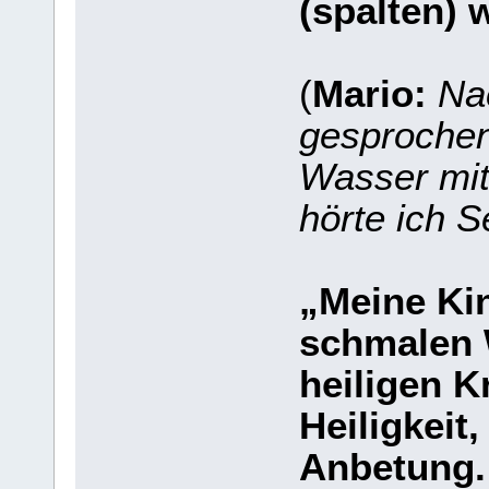
(spalten) w
(
Mario:
Na
gesprochen
Wasser mi
hörte ich S
„Meine Kin
schmalen 
heiligen 
Heiligkeit
Anbetung.