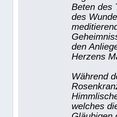
Beten des 
des Wunde
meditieren
Geheimniss
den Anlieg
Herzens Ma
Während d
Rosenkranz
Himmlische
welches di
Gläubigen 