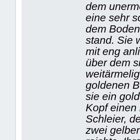
dem unermes
eine sehr s
dem Boden,
stand. Sie 
mit eng anl
über dem s
weitärmeli
goldenen Bor
sie ein go
Kopf einen
Schleier, d
zwei gelbe