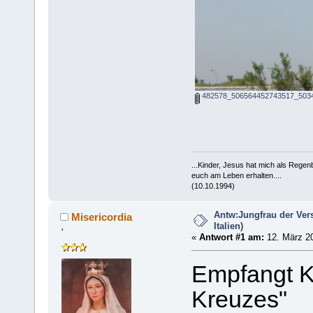
482578_506564452743517_5034
...Kinder, Jesus hat mich als Rege
euch am Leben erhalten....
(10.10.1994)
Antw:Jungfrau der Ver
Misericordia
Italien)
'
«
Antwort #1 am:
12. März 20
Empfangt K
Kreuzes"