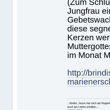
(Zum Schlus
Jungfrau ei
Gebetswach
diese segn
Kerzen wer
Muttergotte
im Monat M
http://brindi
marienersc
...Kinder, Jesus hat mich als Rege
euch am Leben erhalten....