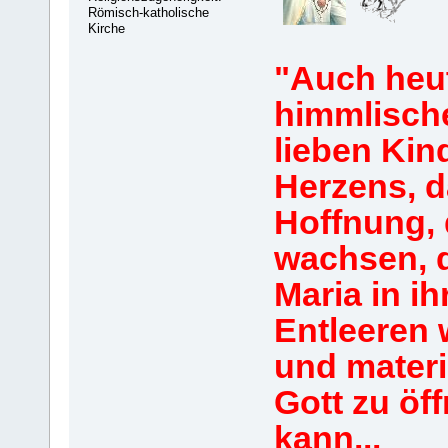
Römisch-katholische
Kirche
"Auch heut
himmlische
lieben Kind
Herzens, d
Hoffnung, 
wachsen, d
Maria in ih
Entleeren 
und mater
Gott zu öf
kann...