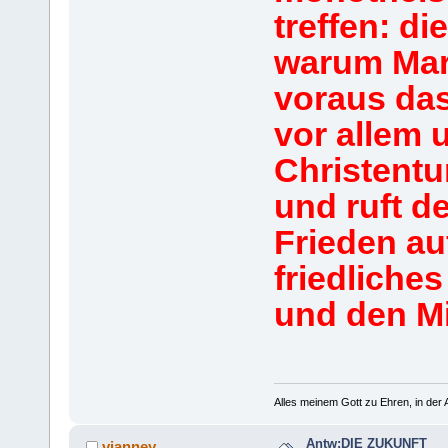
treffen: di
warum Mari
voraus das
vor allem 
Christent
und ruft d
Frieden au
friedliche
und den M
Alles meinem Gott zu Ehren, in der A
Antw:DIE ZUKUNFT
vianney