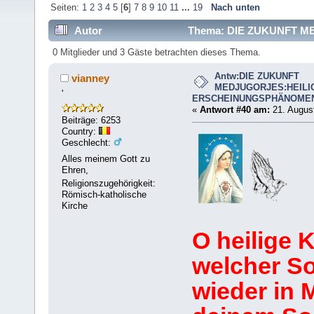
Seiten:
1
2
3
4
5
[
6
]
7
8
9
10
11
...
19
Nach unten
Autor
Thema: DIE ZUKUNFT 
ERSCHEINUNGSPHÄNOMEN? (Gelesen 113949 mal
0 Mitglieder und 3 Gäste betrachten dieses Thema.
Antw:DIE ZUKUNFT
vianney
MEDJUGORJES:HEILI
'
ERSCHEINUNGSPHÄNOME
«
Antwort #40 am:
21. August
Beiträge: 6253
Country:
Geschlecht:
Alles meinem Gott zu
Ehren,
Religionszugehörigkeit:
Römisch-katholische
Kirche
O heilige 
welcher So
wieder in 