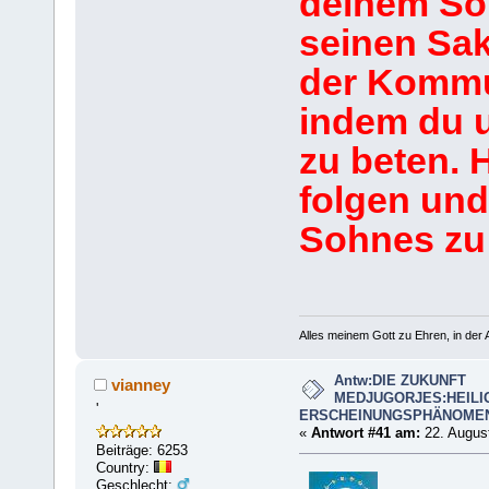
deinem So
seinen Sa
der Kommu
indem du 
zu beten. 
folgen und
Sohnes zu
Alles meinem Gott zu Ehren, in der A
Antw:DIE ZUKUNFT
vianney
MEDJUGORJES:HEILI
'
ERSCHEINUNGSPHÄNOME
«
Antwort #41 am:
22. August
Beiträge: 6253
Country:
Geschlecht: