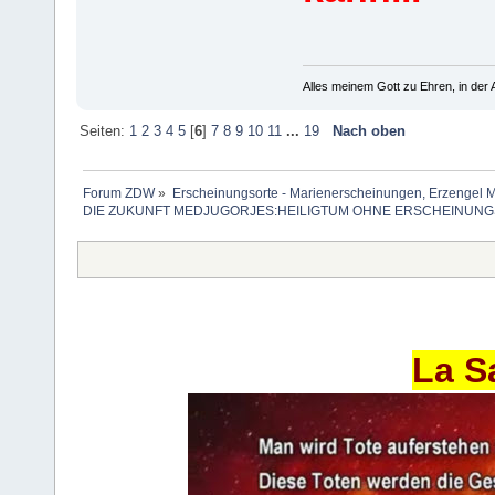
Alles meinem Gott zu Ehren, in der A
Seiten:
1
2
3
4
5
[
6
]
7
8
9
10
11
...
19
Nach oben
Forum ZDW
»
Erscheinungsorte - Marienerscheinungen, Erzengel Michae
DIE ZUKUNFT MEDJUGORJES:HEILIGTUM OHNE ERSCHEINU
La S