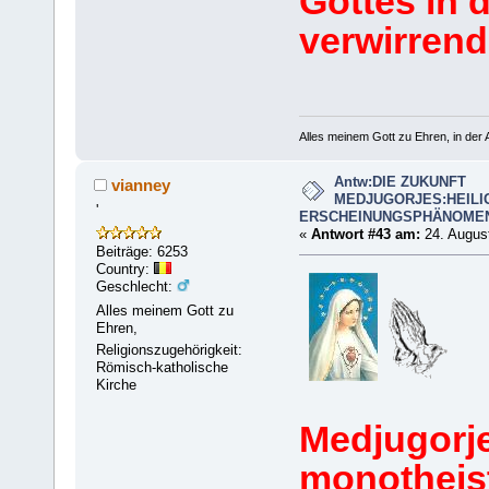
Gottes in d
verwirrend
Alles meinem Gott zu Ehren, in der A
Antw:DIE ZUKUNFT
vianney
MEDJUGORJES:HEILI
'
ERSCHEINUNGSPHÄNOME
«
Antwort #43 am:
24. August
Beiträge: 6253
Country:
Geschlecht:
Alles meinem Gott zu
Ehren,
Religionszugehörigkeit:
Römisch-katholische
Kirche
Medjugorje 
monotheist