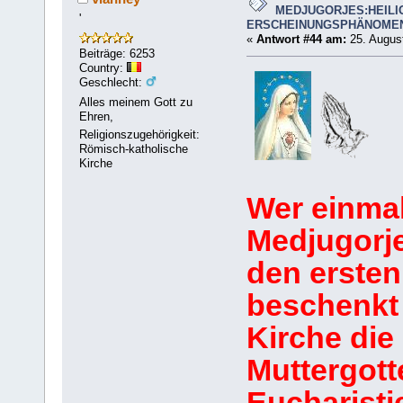
MEDJUGORJES:HEILI
'
ERSCHEINUNGSPHÄNOME
«
Antwort #44 am:
25. August
Beiträge: 6253
Country:
Geschlecht:
Alles meinem Gott zu
Ehren,
Religionszugehörigkeit:
Römisch-katholische
Kirche
Wer einmal
Medjugorje
den ersten
beschenkt 
Kirche die
Muttergotte
Eucharistie