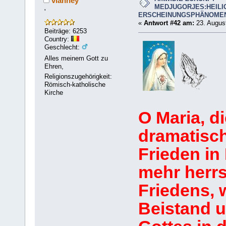
vianney
MEDJUGORJES:HEILI
'
ERSCHEINUNGSPHÄNOME
«
Antwort #42 am:
23. August
Beiträge: 6253
Country:
Geschlecht:
Alles meinem Gott zu
Ehren,
Religionszugehörigkeit:
Römisch-katholische
Kirche
O Maria, di
dramatisch
Frieden in
mehr herrs
Friedens, w
Beistand u