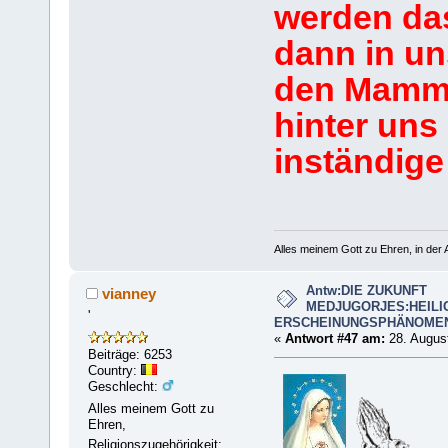
werden das
dann in un
den Mammo
hinter uns 
inständige
Alles meinem Gott zu Ehren, in der A
Antw:DIE ZUKUNFT
vianney
MEDJUGORJES:HEILI
'
ERSCHEINUNGSPHÄNOME
«
Antwort #47 am:
28. August
Beiträge: 6253
Country:
Geschlecht:
Alles meinem Gott zu
Ehren,
Religionszugehörigkeit: