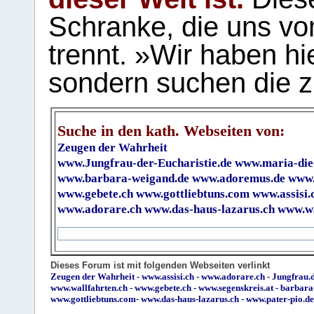
Schranke, die uns vo
trennt. »Wir haben hi
sondern suchen die z
Suche in den kath. Webseiten von:
Zeugen der Wahrheit
www.Jungfrau-der-Eucharistie.de
www.maria-die
www.barbara-weigand.de
www.adoremus.de
www.
www.gebete.ch
www.gottliebtuns.com
www.assisi.
www.adorare.ch
www.das-haus-lazarus.ch
www.wa
Dieses Forum ist mit folgenden Webseiten verlinkt
Zeugen der Wahrheit
-
www.assisi.ch
-
www.adorare.ch
-
Jungfrau.d
www.wallfahrten.ch
-
www.gebete.ch
-
www.segenskreis.at
-
barbara
www.gottliebtuns.com
-
www.das-haus-lazarus.ch
-
www.pater-pio.de