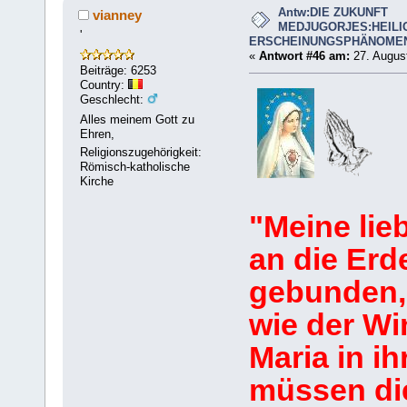
Antw:DIE ZUKUNFT
vianney
MEDJUGORJES:HEILI
'
ERSCHEINUNGSPHÄNOME
«
Antwort #46 am:
27. August
Beiträge: 6253
Country:
Geschlecht:
Alles meinem Gott zu
Ehren,
Religionszugehörigkeit:
Römisch-katholische
Kirche
"Meine lieb
an die Erd
gebunden,
wie der Wi
Maria in i
müssen di