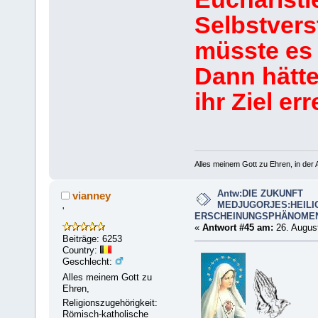
Selbstvers
müsste es 
Dann hätte
ihr Ziel err
Alles meinem Gott zu Ehren, in der A
Antw:DIE ZUKUNFT
vianney
MEDJUGORJES:HEILI
'
ERSCHEINUNGSPHÄNOME
«
Antwort #45 am:
26. August
Beiträge: 6253
Country:
Geschlecht:
Alles meinem Gott zu
Ehren,
Religionszugehörigkeit:
Römisch-katholische