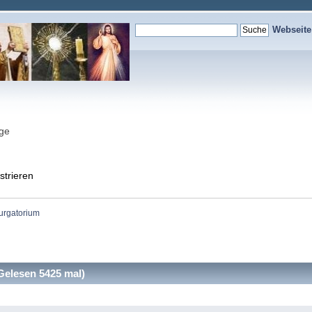
Webseit
nge
strieren
urgatorium
elesen 5425 mal)