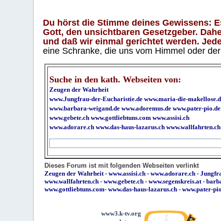
Du hörst die Stimme deines Gewissens: Es 
Gott, den unsichtbaren Gesetzgeber. Daher
und daß wir einmal gerichtet werden. Jeder
eine Schranke, die uns vom Himmel oder der H
Suche in den kath. Webseiten von:
Zeugen der Wahrheit
www.Jungfrau-der-Eucharistie.de
www.maria-die-makellose.d
www.barbara-weigand.de
www.adoremus.de
www.pater-pio.de
www.gebete.ch
www.gottliebtuns.com
www.assisi.ch
www.adorare.ch
www.das-haus-lazarus.ch
www.wallfahrten.ch
Dieses Forum ist mit folgenden Webseiten verlinkt
Zeugen der Wahrheit
-
www.assisi.ch
-
www.adorare.ch
-
Jungfra
www.wallfahrten.ch
-
www.gebete.ch
-
www.segenskreis.at
-
barb
www.gottliebtuns.com
-
www.das-haus-lazarus.ch
-
www.pater-pi
www3.k-tv.org