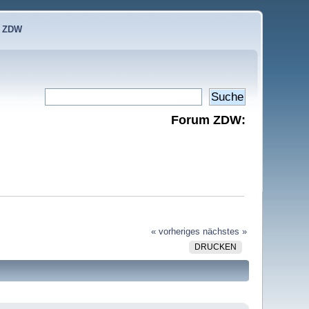
e ZDW
Forum ZDW:
« vorheriges
nächstes »
DRUCKEN