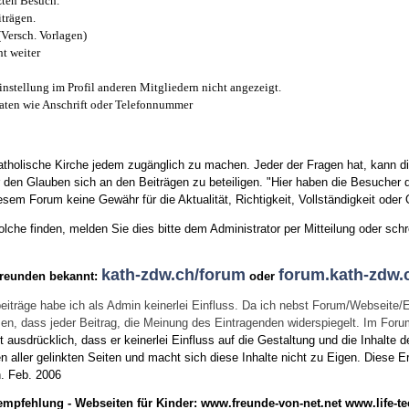
zten Besuch.
trägen.
(Versch. Vorlagen)
t weiter
instellung im Profil anderen Mitgliedern nicht angezeigt.
aten wie Anschrift oder Telefonnummer
tholische Kirche jedem zugänglich zu machen. Jeder der Fragen hat, kann di
den Glauben sich an den Beiträgen zu beteiligen. "Hier haben die Besucher d
sem Forum keine Gewähr für die Aktualität, Richtigkeit, Vollständigkeit oder Q
he finden, melden Sie dies bitte dem Administrator per Mitteilung oder schr
kath-zdw.ch/forum
forum.kath-zdw.
Freunden bekannt:
oder
eiträge habe ich als Admin keinerlei Einfluss. Da ich nebst Forum/Webseite/
wissen, dass jeder Beitrag, die Meinung des Eintragenden widerspiegelt. Im Fo
usdrücklich, dass er keinerlei Einfluss auf die Gestaltung und die Inhalte d
en aller gelinkten Seiten und macht sich diese Inhalte nicht zu Eigen.
Diese Er
n.
Feb. 2006
empfehlung - Webseiten für Kinder:
www.freunde-von-net.net
www.life-te