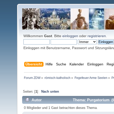
Willkommen
Gast
. Bitte
einloggen
oder
registrieren
.
Einloggen mit Benutzername, Passwort und Sitzungslä
Übersicht
Hilfe
Suche
Kalender
Einloggen
Regi
Forum ZDW
»
römisch-katholisch
»
Fegefeuer Arme Seelen
»
P
Seiten: [
1
]
Nach unten
Autor
Thema: Purgatorium (G
0 Mitglieder und 1 Gast betrachten dieses Thema.