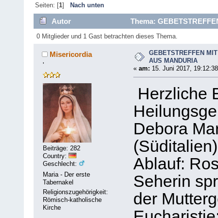
Seiten: [
1
]
Nach unten
Autor
Thema: GEBETSTREFFEN
mal)
0 Mitglieder und 1 Gast betrachten dieses Thema.
GEBETSTREFFEN MI
Misericordia
AUS MANDURIA
'
«
am:
15. Juni 2017, 19:12:38
Herzliche 
Heilungsge
Debora Mar
(Süditalien
Beiträge: 282
Country:
Ablauf: Ro
Geschlecht:
Maria - Der erste
Seherin spr
Tabernakel
Religionszugehörigkeit:
der Mutterg
Römisch-katholische
Kirche
Eucharistie