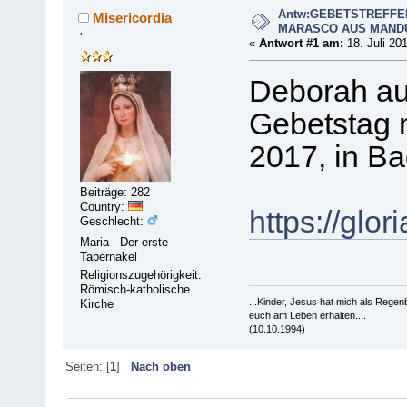
Antw:GEBETSTREFFE
Misericordia
MARASCO AUS MAND
'
«
Antwort #1 am:
18. Juli 20
Deborah aus
Gebetstag m
2017, in B
Beiträge: 282
Country:
https://gl
Geschlecht:
Maria - Der erste
Tabernakel
Religionszugehörigkeit:
Römisch-katholische
...Kinder, Jesus hat mich als Rege
Kirche
euch am Leben erhalten....
(10.10.1994)
Seiten: [
1
]
Nach oben