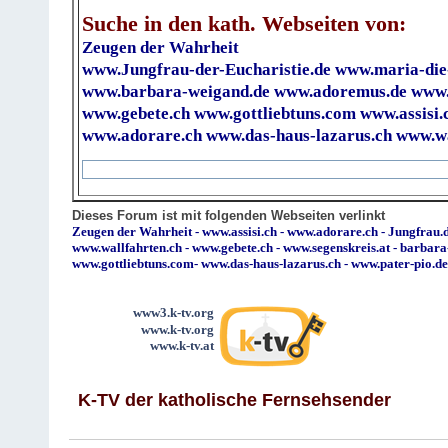
Suche in den kath. Webseiten von:
Zeugen der Wahrheit
www.Jungfrau-der-Eucharistie.de
www.maria-die
www.barbara-weigand.de
www.adoremus.de
www.
www.gebete.ch
www.gottliebtuns.com
www.assisi.
www.adorare.ch
www.das-haus-lazarus.ch
www.wa
Dieses Forum ist mit folgenden Webseiten verlinkt
Zeugen der Wahrheit
-
www.assisi.ch
-
www.adorare.ch
-
Jungfrau.d
www.wallfahrten.ch
-
www.gebete.ch
-
www.segenskreis.at
-
barbara
www.gottliebtuns.com
-
www.das-haus-lazarus.ch
-
www.pater-pio.de
www3.k-tv.org
www.k-tv.org
www.k-tv.at
K-TV der katholische Fernsehsender