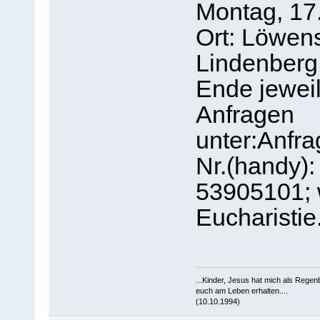
Montag, 17.
Ort: Löwen
Lindenberg
Ende jewei
Anfragen
unter:Anfr
Nr.(handy):
53905101; 
Eucharistie
...Kinder, Jesus hat mich als Rege
euch am Leben erhalten....
(10.10.1994)