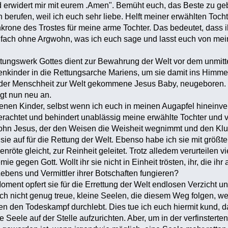
 erwidert mir mit eurem .Amen". Bemüht euch, das Beste zu ge
h berufen, weil ich euch sehr liebe. Helft meiner erwählten Toc
rone des Trostes für meine arme Tochter. Das bedeutet, dass ih
nfach ohne Argwohn, was ich euch sage und lasst euch von mein
ttungswerk Gottes dient zur Bewahrung der Welt vor dem unmit
enkinder in die Rettungsarche Mariens, um sie damit ins Himmel
der Menschheit zur Welt gekommene Jesus Baby, neugeboren. Ve
ngt nun neu an.
enen Kinder, selbst wenn ich euch in meinen Augapfel hineinv
erachtet und behindert unablässig meine erwählte Tochter und v
hn Jesus, der den Weisen die Weisheit wegnimmt und den Kluge
sie auf für die Rettung der Welt. Ebenso habe ich sie mit größt
röte gleicht, zur Reinheit geleitet. Trotz alledem verurteilen 
 gegen Gott. Wollt ihr sie nicht in Einheit trösten, ihr, die ihr
Lebens und Vermittler ihrer Botschaften fungieren?
oment opfert sie für die Errettung der Welt endlosen Verzicht u
och nicht genug treue, kleine Seelen, die diesem Weg folgen, 
n den Todeskampf durchlebt. Dies tue ich euch hiermit kund, damit
 Seele auf der Stelle aufzurichten. Aber, um in der verfinsterte