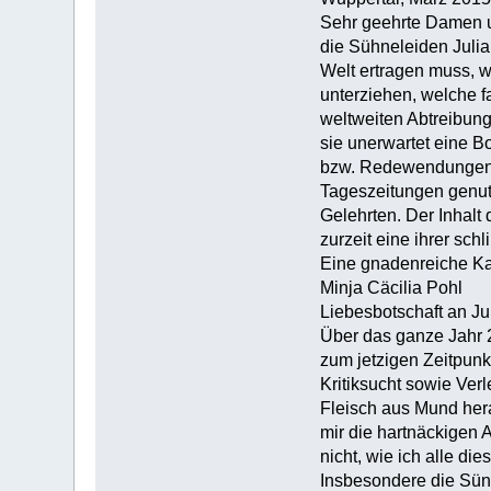
Sehr geehrte Damen 
die Sühneleiden Julia
Welt ertragen muss, 
unterziehen, welche f
weltweiten Abtreibun
sie unerwartet eine B
bzw. Redewendungen, 
Tageszeitungen genutz
Gelehrten. Der Inhalt 
zurzeit eine ihrer sch
Eine gnadenreiche Ka
Minja Cäcilia Pohl
Liebesbotschaft an Ju
Über das ganze Jahr 2
zum jetzigen Zeitpun
Kritiksucht sowie Ve
Fleisch aus Mund her
mir die hartnäckigen 
nicht, wie ich alle d
Insbesondere die Sün