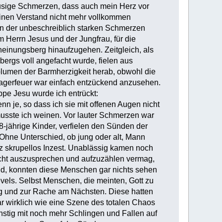
ausige Schmerzen, dass auch mein Herz vor
inen Verstand nicht mehr vollkommen
en der unbeschreiblich starken Schmerzen
m Herrn Jesus und der Jungfrau, für die
heinungsberg hinaufzugehen. Zeitgleich, als
rgs voll angefacht wurde, fielen aus
lumen der Barmherzigkeit herab, obwohl die
agerfeuer war einfach entzückend anzusehen.
pe Jesu wurde ich entrückt:
nn je, so dass ich sie mit offenen Augen nicht
usste ich weinen. Vor lauter Schmerzen war
8-jährige Kinder, verfielen den Sünden der
Ohne Unterschied, ob jung oder alt, Mann
z skrupellos Inzest. Unablässig kamen noch
icht auszusprechen und aufzuzählen vermag,
fand, konnten diese Menschen gar nichts sehen
vels. Selbst Menschen, die meinten, Gott zu
ng und zur Rache am Nächsten. Diese hatten
ar wirklich wie eine Szene des totalen Chaos
nstig mit noch mehr Schlingen und Fallen auf