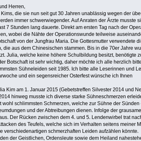
und Herren,
 Kims, die sie nun seit gut 30 Jahren unablässig wegen der über
werden immer schwerwiegender. Auf Anraten der Ärzte musste si
ast 7 Stunden lang dauerte. Direkt am ersten Tag nach der Opera
gen, wobei die Nähte der Operationswunde teilweise auseinand
otschaft von der Jungfrau Maria. Die Gottesmutter verwendete 
die aus dem Chinesischen stammen. Bis in die 70er Jahre wu
t. Julia, welche keine höhere Schulbildung besitzt, benötigte 
der Botschaft ist sehr wichtig, daher möchte ich alle herzlich bi
limmsten Sühneleiden seit 1985. Ich bitte alle Leserinnen und L
rwoche und ein segensreicher Osterfest wünsche ich Ihnen
lia Kim am 1. Januar 2015 (Gebetstreffen Silvester 2014 und N
014 hinweg musste ich diverse starke Sühneschmerzen erleiden.
kt wohl schlimmsten Schmerzen, welche zur Sühne der Sünden d
rleumdungen und der Abtreibungen dienen. Infolge der grausame
aus. Der Rücken zwischen dem 4. und 5. Lendenwirbel trat nac
Attacken des Teufels, welche sich im Verhalten seitens meiner 
iese verschiedenartigen schmerzhaften Leiden aufzählen könnte.
den der Geistlichen, Ordensleute sowie dem Heiland nahesteh