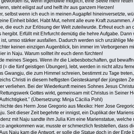
os geworden ist, wenn irgendwie möglich, eine Seele mehr retten
nn, steht eiligst auf und helft ihr aus ganzem Herzen!
r, selbst wenn ich euch in meinen Augapfel hineinversetzte, wü
eine Einheit bildet. Habt Mut, nehmt alle eure Kraft zusammen. Ak
e, die euch zur Erlösung der Welt zuteilwurde. Erfreut euch an 
 hergibt. Erfüllt mit Ehrfurcht demütig die hehre Aufgabe. Dann w
 ist, umso stärker ausfallen. Dadurch werden sich unzählige M
chter keinen einzigen Augenblick, bin immer im Verborgenen m
hier in Naju. Warum solltet ihr euch denn fürchten!
de meines Sieges. Wenn ihr die Liebesbotschaften, gut bewaff
= die fünf geistigen Übungen), lebt, werden in nicht allzu fern
ms Gwangju, die zum Himmel schreien, bestimmt zu Tage treten
ichs Christi in diesem heftigsten Geisteskampf der jüngsten Zeit
 verliehen. Bei der Wiederkunft meines Sohnes Jesus Christus w
Rettungswerk Gottes wirkt, gemeinsam mit Christus in Seiner Her
ufrichtigkeit." (Übersetzung: Minja Cäcilia Pohl)
ichte des Herrn Jose Gregorio aus Mexiko: Herr Jose Gregorio 
u. Seit dieser Zeit begehrte er innigst, ein Duplikat der Marien
enz mit Naju sandte ihm Julia Kim eine Marienstatue, welche 
ico angekommen war, musste er schmerzlich feststellen, dass di
Aus Naju kam die Antwort, er solle die Statue doch in der Erde 