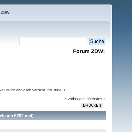
e ZDW
Forum ZDW:
 Welt durch endlosen Verzicht und Buße...!
« vorheriges
nächstes »
DRUCKEN
elesen 5202 mal)