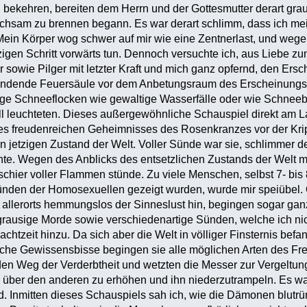
 bekehren, bereiten dem Herrn und der Gottesmutter derart gr
ichsam zu brennen begann. Es war derart schlimm, dass ich me
Mein Körper wog schwer auf mir wie eine Zentnerlast, und weg
zigen Schritt vorwärts tun. Dennoch versuchte ich, aus Liebe zu
sowie Pilger mit letzter Kraft und mich ganz opfernd, den Ersc
ündende Feuersäule vor dem Anbetungsraum des Erscheinungsbe
ige Schneeflocken wie gewaltige Wasserfälle oder wie Schneeb
l leuchteten. Dieses außergewöhnliche Schauspiel direkt am L
es freudenreichen Geheimnisses des Rosenkranzes vor der Krip
n jetzigen Zustand der Welt. Voller Sünde war sie, schlimmer de
e. Wegen des Anblicks des entsetzlichen Zustands der Welt m
 schier voller Flammen stünde. Zu viele Menschen, selbst 7- bis 
Sünden der Homosexuellen gezeigt wurden, wurde mir speiübel. 
 allerorts hemmungslos der Sinneslust hin, begingen sogar gan
, grausige Morde sowie verschiedenartige Sünden, welche ich n
achtzeit hinzu. Da sich aber die Welt in völliger Finsternis be
iche Gewissensbisse begingen sie alle möglichen Arten des Fre
den Weg der Verderbtheit und wetzten die Messer zur Vergeltu
ch über den anderen zu erhöhen und ihn niederzutrampeln. Es w
d. Inmitten dieses Schauspiels sah ich, wie die Dämonen blutrü