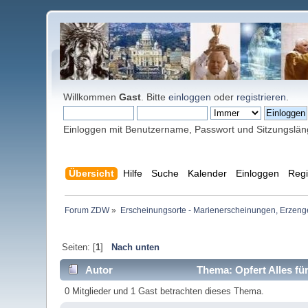
Willkommen
Gast
. Bitte
einloggen
oder
registrieren
.
Einloggen mit Benutzername, Passwort und Sitzungslä
Übersicht
Hilfe
Suche
Kalender
Einloggen
Regi
Forum ZDW
»
Erscheinungsorte - Marienerscheinungen, Erzengel Mi
Seiten: [
1
]
Nach unten
Autor
Thema: Opfert Alles für
0 Mitglieder und 1 Gast betrachten dieses Thema.