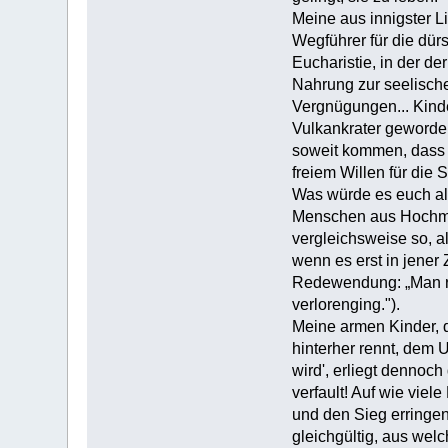
Meine aus innigster L
Wegführer für die dürs
Eucharistie, in der de
Nahrung zur seelische
Vergnügungen... Kinde
Vulkankrater geworden
soweit kommen, dass G
freiem Willen für die 
Was würde es euch al
Menschen aus Hochmut
vergleichsweise so, 
wenn es erst in jener
Redewendung: „Man re
verlorenging.").
Meine armen Kinder, d
hinterher rennt, dem 
wird', erliegt dennoc
verfault! Auf wie vie
und den Sieg erringen
gleichgültig, aus wel