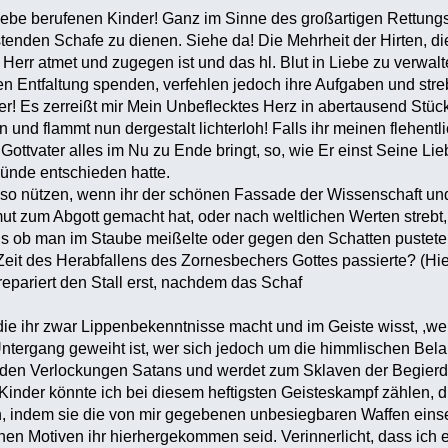
iebe berufenen Kinder! Ganz im Sinne des großartigen Rettungs
tenden Schafe zu dienen. Siehe da! Die Mehrheit der Hirten, die
r Herr atmet und zugegen ist und das hl. Blut in Liebe zu verwal
n Entfaltung spenden, verfehlen jedoch ihre Aufgaben und stre
r! Es zerreißt mir Mein Unbeflecktes Herz in abertausend Stücke
 und flammt nun dergestalt lichterloh! Falls ihr meinen flehent
ottvater alles im Nu zu Ende bringt, so, wie Er einst Seine Lie
Sünde entschieden hatte.
so nützen, wenn ihr der schönen Fassade der Wissenschaft und
 zum Abgott gemacht hat, oder nach weltlichen Werten strebt
als ob man im Staube meißelte oder gegen den Schatten pustet
 Zeit des Herabfallens des Zornesbechers Gottes passierte? (Hie
pariert den Stall erst, nachdem das Schaf
ie ihr zwar Lippenbekenntnisse macht und im Geiste wisst, ,wer
Untergang geweiht ist, wer sich jedoch um die himmlischen Bel
h den Verlockungen Satans und werdet zum Sklaven der Begierde
le Kinder könnte ich bei diesem heftigsten Geisteskampf zählen,
, indem sie die von mir gegebenen unbesiegbaren Waffen einse
chen Motiven ihr hierhergekommen seid. Verinnerlicht, dass ich 