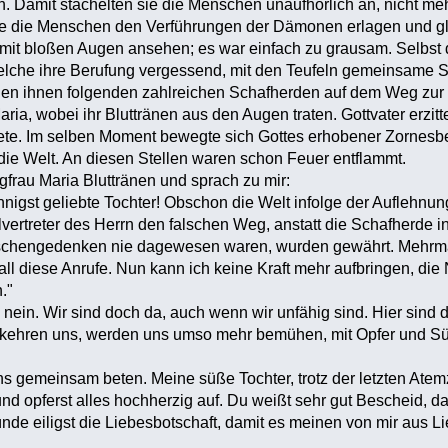
n. Damit stachelten sie die Menschen unaufhörlich an, nicht 
die Menschen den Verführungen der Dämonen erlagen und gle
 mit bloßen Augen ansehen; es war einfach zu grausam. Selbst d
elche ihre Berufung vergessend, mit den Teufeln gemeinsame S
den ihnen folgenden zahlreichen Schafherden auf dem Weg zur Hö
ria, wobei ihr Bluttränen aus den Augen traten. Gottvater erzitt
e. Im selben Moment bewegte sich Gottes erhobener Zornesbech
 die Welt. An diesen Stellen waren schon Feuer entflammt.
frau Maria Bluttränen und sprach zu mir:
innigst geliebte Tochter! Obschon die Welt infolge der Auflehnu
lvertreter des Herrn den falschen Weg, anstatt die Schafherde 
schengedenken nie dagewesen waren, wurden gewährt. Mehrmals 
r all diese Anrufe. Nun kann ich keine Kraft mehr aufbringen, d
."
te nein. Wir sind doch da, auch wenn wir unfähig sind. Hier sind 
bekehren uns, werden uns umso mehr bemühen, mit Opfer und Süh
"
uns gemeinsam beten. Meine süße Tochter, trotz der letzten Ate
und opferst alles hochherzig auf. Du weißt sehr gut Bescheid, d
ünde eiligst die Liebesbotschaft, damit es meinen von mir aus L