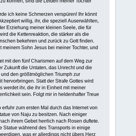
 zu können, sind die Leiden meiner Tochter
rde ich keine Schmerzen verspüren! Ihr könnt
zeptiert willig, ihr, die speziell Auserwählten,
der Erziehung meiner kleinen Seele, die für
ird die Kettenreaktion, die stärker als die
enschen bekehren und zurück zu Gott finden.
it meinem Sohn Jesus bei meiner Tochter, und
net mit den fünf Charismen auf dem Weg zur
er Zukunft die Untaten, das Unrecht und die
, und den größtmöglichen Triumph zur
 hervorbringen. Statt der Strafe Gottes wird
erdet ihr, die ihr in Einheit mit meiner
rlichkeit sein. Folgt mir in heldenhafter Treue
erfuhr zum ersten Mal durch das Internet von
statue von Naju zu besitzen. Nach einiger
nach ihrem Gebet herrlich nach Rosen duftete.
e Statue während des Transports in einige
beerdigen, was er allerdings nicht übers Herz