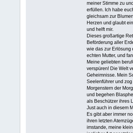
meiner Stimme zu und
erfüllen. Ich habe euc
gleichsam zur Blumenk
Herzen und glaubt ei
und helft mir.
Dieses großartige Re
Beförderung aller Erd
wie das zur Erlösung 
echten Mutter, und fa
Meine geliebten beruf
verspüren! Die Welt v
Geheimnisse. Mein So
Seelenführer und zog 
Morgenstern der Morgen
und begehen Blasphemie
als Beschützer ihres 
Just auch in diesem M
Es gibt aber immer n
ihren letzten Atemzüge
imstande, meine kleine