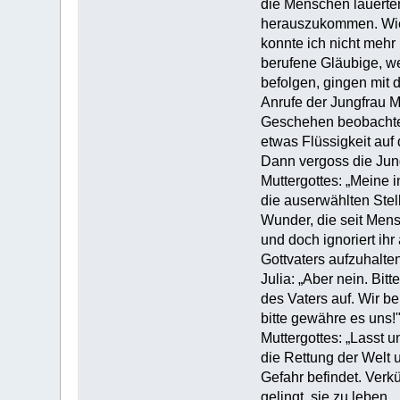
die Menschen lauerte
herauszukommen. Wie 
konnte ich nicht mehr
berufene Gläubige, w
befolgen, gingen mit 
Anrufe der Jungfrau Ma
Geschehen beobachtet
etwas Flüssigkeit auf
Dann vergoss die Jung
Muttergottes: „Meine 
die auserwählten Stel
Wunder, die seit Men
und doch ignoriert ih
Gottvaters aufzuhalten
Julia: „Aber nein. Bit
des Vaters auf. Wir 
bitte gewähre es uns!
Muttergottes: „Lasst 
die Rettung der Welt 
Gefahr befindet. Verk
gelingt, sie zu leben.