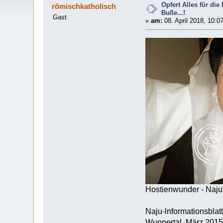
Opfert Alles für di
römischkatholisch
Buße...!
Gast
«
am:
08. April 2018, 10:0
Hostienwunder - Naju
Naju-lnformationsblatt
Wuppertal, März 2015