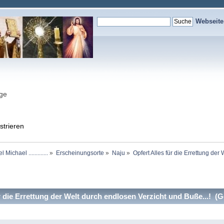
Webseit
nge
strieren
chael .............
»
Erscheinungsorte
»
Naju
»
Opfert Alles für die Errettung der
 die Errettung der Welt durch endlosen Verzicht und Buße...! (G