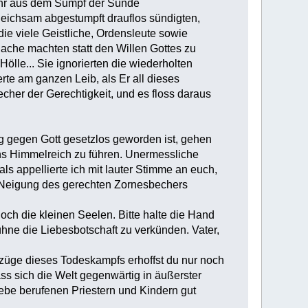
mehr aus dem Sumpf der Sünde
ichsam abgestumpft drauflos sündigten,
ie viele Geistliche, Ordensleute sowie
ache machten statt den Willen Gottes zu
lle... Sie ignorierten die wiederholten
erte am ganzen Leib, als Er all dieses
er der Gerechtigkeit, und es floss daraus
ng gegen Gott gesetzlos geworden ist, gehen
ins Himmelreich zu führen. Unermessliche
appellierte ich mit lauter Stimme an euch,
ie Neigung des gerechten Zornesbechers
doch die kleinen Seelen. Bitte halte die Hand
ne die Liebesbotschaft zu verkünden. Vater,
mzüge dieses Todeskampfs erhoffst du nur noch
ass sich die Welt gegenwärtig in äußerster
iebe berufenen Priestern und Kindern gut