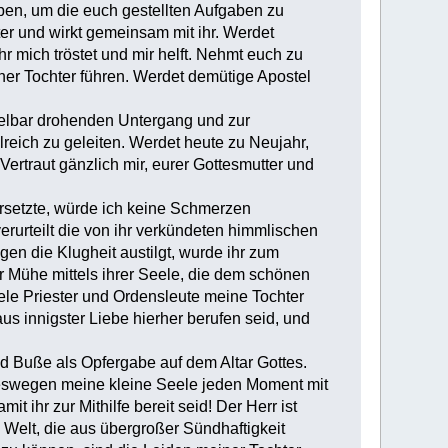
ben, um die euch gestellten Aufgaben zu
hter und wirkt gemeinsam mit ihr. Werdet
r mich tröstet und mir helft. Nehmt euch zu
er Tochter führen. Werdet demütige Apostel
telbar drohenden Untergang und zur
reich zu geleiten. Werdet heute zu Neujahr,
rtraut gänzlich mir, eurer Gottesmutter und
ersetzte, würde ich keine Schmerzen
erurteilt die von ihr verkündeten himmlischen
n die Klugheit austilgt, wurde ihr zum
er Mühe mittels ihrer Seele, die dem schönen
viele Priester und Ordensleute meine Tochter
 aus innigster Liebe hierher berufen seid, und
nd Buße als Opfergabe auf dem Altar Gottes.
weswegen meine kleine Seele jeden Moment mit
 ihr zur Mithilfe bereit seid! Der Herr ist
n Welt, die aus übergroßer Sündhaftigkeit