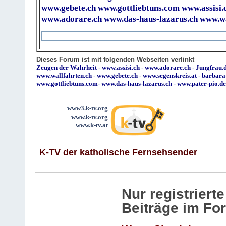
www.gebete.ch
www.gottliebtuns.com
www.assisi.
www.adorare.ch
www.das-haus-lazarus.ch
www.wa
Dieses Forum ist mit folgenden Webseiten verlinkt
Zeugen der Wahrheit
-
www.assisi.ch
-
www.adorare.ch
-
Jungfrau.d
www.wallfahrten.ch
-
www.gebete.ch
-
www.segenskreis.at
-
barbara
www.gottliebtuns.com
-
www.das-haus-lazarus.ch
-
www.pater-pio.de
www3.k-tv.org
www.k-tv.org
www.k-tv.at
K-TV der katholische Fernsehsender
Nur registrier
Beiträge im Fo