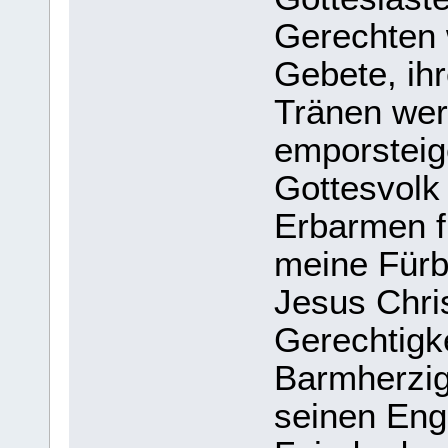
Gerechten w
Gebete, ih
Tränen we
emporsteig
Gottesvolk
Erbarmen f
meine Fürb
Jesus Chris
Gerechtigk
Barmherzig
seinen Enge