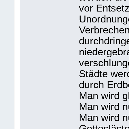
vor Entsetz
Unordnunge
Verbreche
durchdringe
niedergebr
verschlung
Städte wer
durch Erdb
Man wird gl
Man wird 
Man wird n
Gottesläst