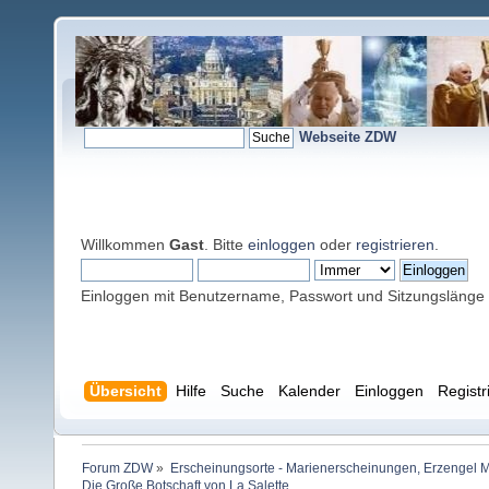
Webseite ZDW
Willkommen
Gast
. Bitte
einloggen
oder
registrieren
.
Einloggen mit Benutzername, Passwort und Sitzungslänge
Übersicht
Hilfe
Suche
Kalender
Einloggen
Registr
Forum ZDW
»
Erscheinungsorte - Marienerscheinungen, Erzengel Michae
Die Große Botschaft von La Salette