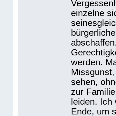
Vergessenhe
einzelne si
seinesglei
bürgerlich
abschaffen
Gerechtigke
werden. Ma
Missgunst,
sehen, ohn
zur Familie
leiden. Ich
Ende, um s