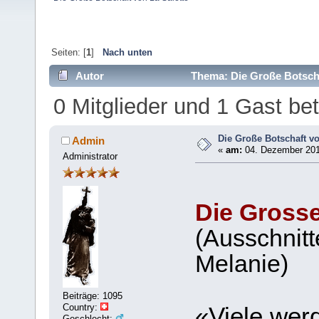
Seiten: [
1
]
Nach unten
Autor
Thema: Die Große Botscha
0 Mitglieder und 1 Gast b
Die Große Botschaft vo
Admin
«
am:
04. Dezember 201
Administrator
Die Grosse
(Ausschnit
Melanie)
Beiträge: 1095
Country:
«Viele wer
Geschlecht: