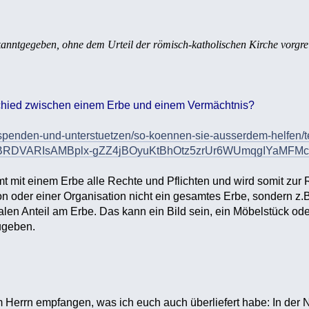
kanntgegeben, ohne dem Urteil der römisch-katholischen Kirche vorgrei
rschied zwischen einem Erbe und einem Vermächtnis?
/spenden-und-unterstuetzen/so-koennen-sie-ausserdem-helfen/
zBRDVARIsAMBplx-gZZ4jBOyuKtBhOtz5zrUr6WUmqgIYaMFM
 mit einem Erbe alle Rechte und Pflichten und wird somit zur
son oder einer Organisation nicht ein gesamtes Erbe, sondern z
len Anteil am Erbe. Das kann ein Bild sein, ein Möbelstück oder e
ugeben.
Herrn empfangen, was ich euch auch überliefert habe: In der N