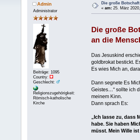
Die große Botschaf
Admin
«
am:
25. März 2020,
Administrator
Die große Bo
an die Mensc
Das Jesuskind erschie
goldbrokat bestickt. 
Es wies Mich an, dara
Beiträge: 1095
Country:
Geschlecht:
Dann segnete Es Mich
Geistes…“ sollte ich 
Religionszugehörigkeit:
meinem Kinn.
Römisch-katholische
Dann sprach Es:
Kirche
„Ich lasse zu, dass 
habe. Sie haben Mich
müsst. Mein Wille ist