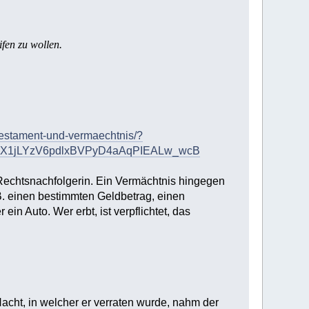
fen zu wollen.
testament-und-vermaechtnis/?
cX1jLYzV6pdlxBVPyD4aAqPIEALw_wcB
 Rechtsnachfolgerin. Ein Vermächtnis hingegen
.B. einen bestimmten Geldbetrag, einen
in Auto. Wer erbt, ist verpflichtet, das
acht, in welcher er verraten wurde, nahm der