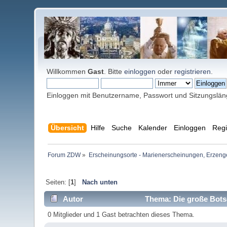
Willkommen
Gast
. Bitte
einloggen
oder
registrieren
.
Einloggen mit Benutzername, Passwort und Sitzungslä
Übersicht
Hilfe
Suche
Kalender
Einloggen
Regi
Forum ZDW
»
Erscheinungsorte - Marienerscheinungen, Erzengel Mi
Seiten: [
1
]
Nach unten
Autor
Thema: Die große Botsc
0 Mitglieder und 1 Gast betrachten dieses Thema.