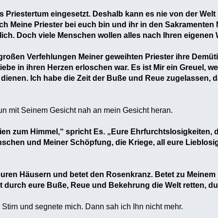
as Priestertum eingesetzt. Deshalb kann es nie von der Welt s
rch Meine Priester bei euch bin und ihr in den Sakramenten M
blich. Doch viele Menschen wollen alles nach Ihren eigene
großen Verfehlungen Meiner geweihten Priester ihre Demüt
ebe in ihren Herzen erloschen war. Es ist Mir ein Greuel, w
 dienen. Ich habe die Zeit der Buße und Reue zugelassen, d
n mit Seinem Gesicht nah an mein Gesicht heran.
n zum Himmel,“ spricht Es. „Eure Ehrfurchtslosigkeiten, d
hen und Meiner Schöpfung, die Kriege, all eure Lieblosigke
n euren Häusern und betet den Rosenkranz. Betet zu Meinem 
nt durch eure Buße, Reue und Bekehrung die Welt retten, du
e Stirn und segnete mich. Dann sah ich Ihn nicht mehr.