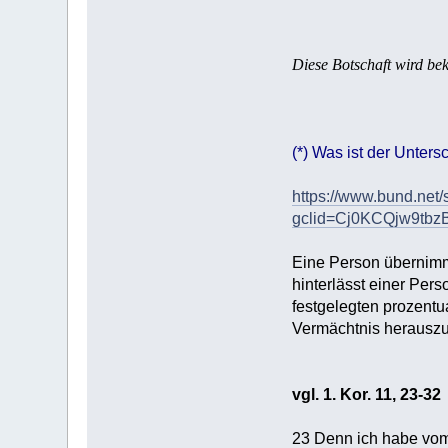
Diese Botschaft wird be
(*) Was ist der Unte
https://www.bund.net
gclid=Cj0KCQjw9tb
Eine Person übernimmt
hinterlässt einer Per
festgelegten prozentua
Vermächtnis herausz
vgl. 1. Kor. 11, 23-32
23 Denn ich habe vom 