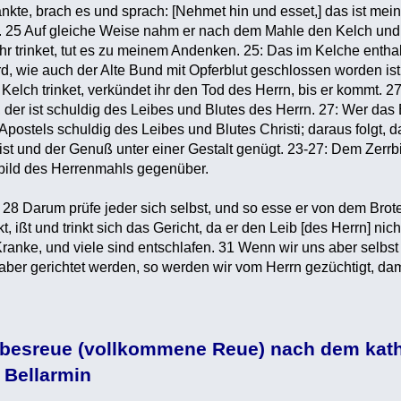
nkte, brach es und sprach: [Nehmet hin und esset,] das ist mein 
25 Auf gleiche Weise nahm er nach dem Mahle den Kelch und s
hr trinket, tut es zu meinem Andenken. 25: Das im Kelche enthal
, wie auch der Alte Bund mit Opferblut geschlossen worden ist. 
 Kelch trinket, verkündet ihr den Tod des Herrn, bis er kommt. 
, der ist schuldig des Leibes und Blutes des Herrn. 27: Wer das
postels schuldig des Leibes und Blutes Christi; daraus folgt, d
st und der Genuß unter einer Gestalt genügt. 23-27: Dem Zerrbild
rbild des Herrenmahls gegenüber.
28 Darum prüfe jeder sich selbst, und so esse er von dem Brot
nkt, ißt und trinkt sich das Gericht, da er den Leib [des Herrn] n
anke, und viele sind entschlafen. 31 Wenn wir uns aber selbst r
ber gerichtet werden, so werden wir vom Herrn gezüchtigt, dam
ebesreue (vollkommene Reue) nach dem kat
 Bellarmin