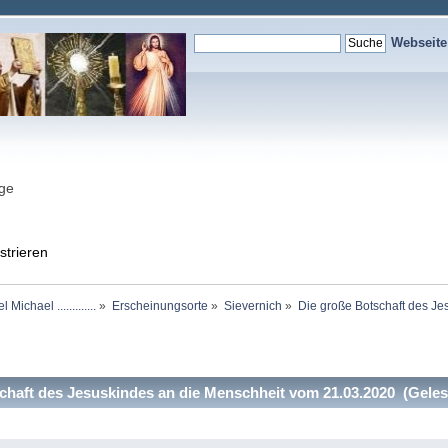
Webseit
nge
strieren
chael .............
»
Erscheinungsorte
»
Sievernich
»
Die große Botschaft des J
haft des Jesuskindes an die Menschheit vom 21.03.2020 (Geles