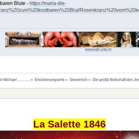
baren Blute -
https://maria-die-
kranz%20zum%20kostbaren%20Blut/Rosenkranz%20vom%20kos
www.kath-zdw.ch
chael .............
»
Erscheinungsorte
»
Sievernich
»
Die große Botschaft des J
La Salette 1846