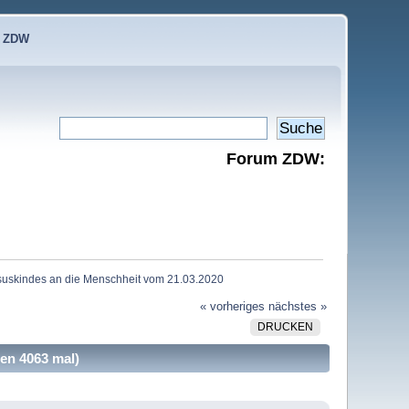
e ZDW
Forum ZDW:
esuskindes an die Menschheit vom 21.03.2020
« vorheriges
nächstes »
DRUCKEN
en 4063 mal)