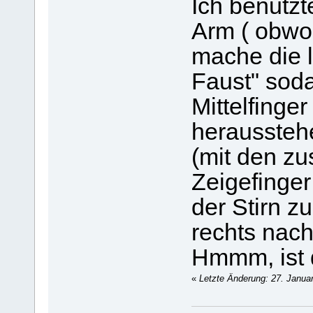
Ich benutzt
Arm ( obwoh
mache die 
Faust" sod
Mittelfing
heraussteh
(mit den z
Zeigefinger
der Stirn z
rechts nach
Hmmm, ist 
«
Letzte Änderung: 27. Janua