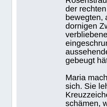
Rosenstrau
der rechten
bewegten, 
dornigen Zw
verbliebene
eingeschrum
aussehenden
gebeugt hät
Maria mach
sich. Sie l
Kreuzzeich
schämen, w