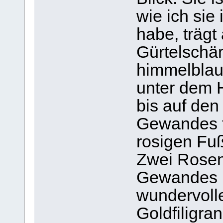
wie ich sie
habe, trägt
Gürtelschär
himmelblaue
unter dem H
bis auf de
Gewandes fä
rosigen Fu
Zwei Rosen
Gewandes ü
wundervoll
Goldfiligra