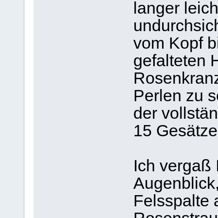
langer leic
undurchsich
vom Kopf b
gefalteten 
Rosenkranz
Perlen zu s
der vollstä
15 Gesätze
Ich vergaß
Augenblick,
Felsspalte 