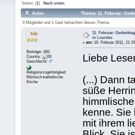
Seiten: [
1
]
Nach unten
Autor
Thema: 11. Februar: Gede
0 Mitglieder und 1 Gast betrachten dieses Thema.
11. Februar: Gedenkta
hiti
in Lourdes
«
am:
10. Februar 2011, 21:33
Beiträge: 482
Liebe Leser
Country:
Geschlecht:
Religionszugehörigkeit:
(...) Dann 
Römisch-katholische
Kirche
süße Herrin,
himmlische
kenne. Sie l
mit ihrem 
Blick. Sie i