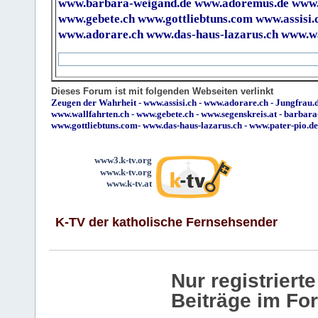
www.barbara-weigand.de
www.adoremus.de
www.
www.gebete.ch
www.gottliebtuns.com
www.assisi.
www.adorare.ch
www.das-haus-lazarus.ch
www.wa
Dieses Forum ist mit folgenden Webseiten verlinkt
Zeugen der Wahrheit
-
www.assisi.ch
-
www.adorare.ch
-
Jungfrau.d
www.wallfahrten.ch
-
www.gebete.ch
-
www.segenskreis.at
-
barbara
www.gottliebtuns.com
-
www.das-haus-lazarus.ch
-
www.pater-pio.de
www3.k-tv.org
www.k-tv.org
www.k-tv.at
K-TV der katholische Fernsehsender
Nur registrier
Beiträge im Fo