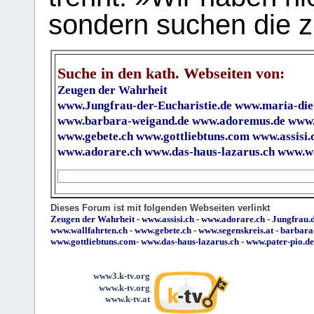
sondern suchen die z
Suche in den kath. Webseiten von:
Zeugen der Wahrheit
www.Jungfrau-der-Eucharistie.de
www.maria-die
www.barbara-weigand.de
www.adoremus.de
www.
www.gebete.ch
www.gottliebtuns.com
www.assisi.
www.adorare.ch
www.das-haus-lazarus.ch
www.wa
Dieses Forum ist mit folgenden Webseiten verlinkt
Zeugen der Wahrheit
-
www.assisi.ch
-
www.adorare.ch
-
Jungfrau.d
www.wallfahrten.ch
-
www.gebete.ch
-
www.segenskreis.at
-
barbara
www.gottliebtuns.com
-
www.das-haus-lazarus.ch
-
www.pater-pio.de
www3.k-tv.org
www.k-tv.org
www.k-tv.at