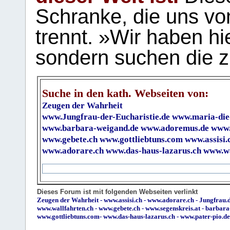
Schranke, die uns vo
trennt. »Wir haben hi
sondern suchen die z
Suche in den kath. Webseiten von:
Zeugen der Wahrheit
www.Jungfrau-der-Eucharistie.de
www.maria-die
www.barbara-weigand.de
www.adoremus.de
www.
www.gebete.ch
www.gottliebtuns.com
www.assisi.
www.adorare.ch
www.das-haus-lazarus.ch
www.wa
Dieses Forum ist mit folgenden Webseiten verlinkt
Zeugen der Wahrheit
-
www.assisi.ch
-
www.adorare.ch
-
Jungfrau.d
www.wallfahrten.ch
-
www.gebete.ch
-
www.segenskreis.at
-
barbara
www.gottliebtuns.com
-
www.das-haus-lazarus.ch
-
www.pater-pio.de