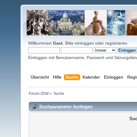
Willkommen
Gast
. Bitte
einloggen
oder
registrieren
.
Einloggen mit Benutzername, Passwort und Sitzungslä
Übersicht
Hilfe
Suche
Kalender
Einloggen
Regi
Forum ZDW
»
Suche
Suchparameter festlegen
Suc