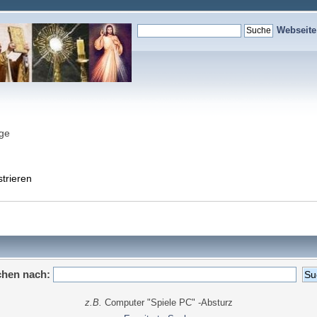
Webseit
nge
strieren
hen nach:
z.B.
Computer "Spiele PC" -Absturz