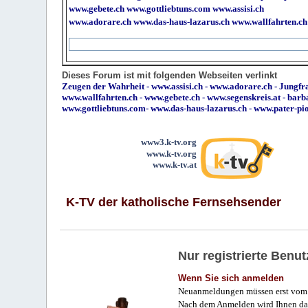
www.gebete.ch
www.gottliebtuns.com
www.assisi.ch
www.adorare.ch
www.das-haus-lazarus.ch
www.wallfahrten.ch
Dieses Forum ist mit folgenden Webseiten verlinkt
Zeugen der Wahrheit
-
www.assisi.ch
-
www.adorare.ch
-
Jungfra
www.wallfahrten.ch
-
www.gebete.ch
-
www.segenskreis.at
-
barb
www.gottliebtuns.com
-
www.das-haus-lazarus.ch
-
www.pater-pi
www3.k-tv.org
www.k-tv.org
www.k-tv.at
K-TV der katholische Fernsehsender
Nur registrierte Ben
Wenn Sie sich anmelden
Neuanmeldungen müssen erst vom 
Nach dem Anmelden wird Ihnen das